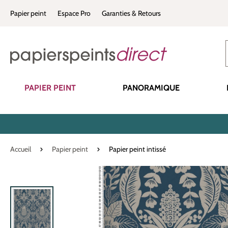
recherche
Passer à la navigation principale
Papier peint
Espace Pro
Garanties & Retours
PAPIER PEINT
PANORAMIQUE
Accueil
Papier peint
Papier peint intissé
Ignorer la galerie d'images