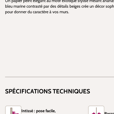
Un papier peint élégant au motif exotique stylisé mêlant ananas,
bleu marine contrasté par des détails beiges crée un décor sophi
pour donner du caractère à vos murs.
SPÉCIFICATIONS TECHNIQUES
Intissé : pose facile,
Racco