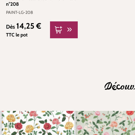
n°208
PAINT-LG-208
14,25 €
Prix régulier :
Dès
TTC
le pot
Découv