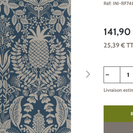
Réf: INI-RF74
141,90
25,39 €
T
Quantité de pr
Livraison esti