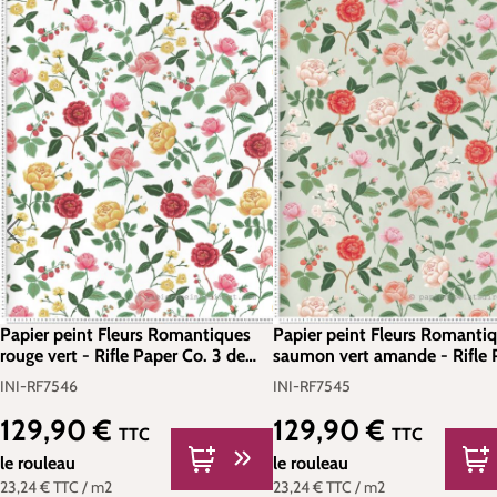
Papier peint Fleurs Romantiques
Papier peint Fleurs Romanti
rouge vert - Rifle Paper Co. 3 de
saumon vert amande - Rifle 
York (Initiales) | Réf. INI-RF7546
Co. 3 de York (Initiales) | Réf.
INI-RF7546
INI-RF7545
RF7545
129,90 €
129,90 €
Prix régulier :
Prix régulier :
TTC
TTC
le rouleau
le rouleau
23,24 €
TTC
/ m2
23,24 €
TTC
/ m2