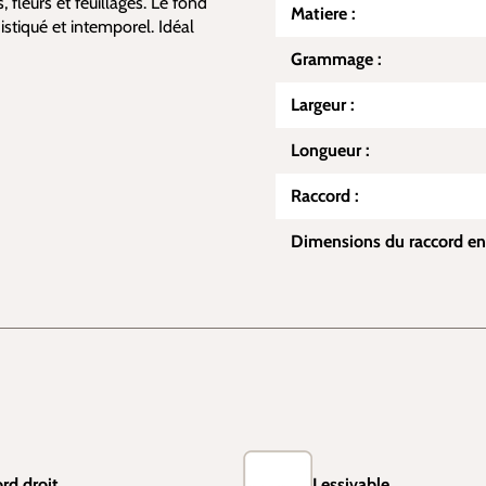
 fleurs et feuillages. Le fond
Matiere :
stiqué et intemporel. Idéal
Grammage :
Largeur :
Longueur :
Raccord :
Dimensions du raccord en
rd droit
Lessivable