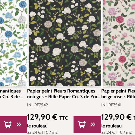
omantiques
Papier peint Fleurs Romantiques
Papier peint Fl
r Co. 3 de
noir gris - Rifle Paper Co. 3 de York
beige rose - Rif
 INI-RF7543
(Initiales) | Réf. INI-RF7542
York (Initiales) 
INI-RF7542
INI-RF7541
129,90 €
129,90 €
Prix régulier :
Prix régulier :
TTC
le rouleau
le rouleau
23,24 €
TTC
/ m2
23,24 €
TTC
/ m2