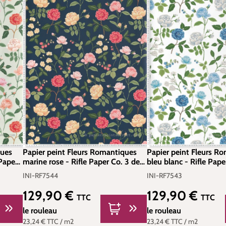
ques
Papier peint Fleurs Romantiques
Papier peint Fleurs R
Paper
marine rose - Rifle Paper Co. 3 de
bleu blanc - Rifle Pape
 INI-
York (Initiales) | Réf. INI-RF7544
York (Initiales) | Réf.
INI-RF7544
INI-RF7543
129,90 €
129,90 €
Prix régulier :
Prix régulier :
TTC
TTC
le rouleau
le rouleau
23,24 €
TTC
/ m2
23,24 €
TTC
/ m2