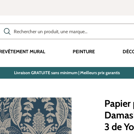
Rechercher des produits, des catégories, des termes, etc.
REVÊTEMENT MURAL
PEINTURE
DÉC
Livraison GRATUITE sans minimum | Meilleurs prix garantis
Papier 
Damask
3 de Yo