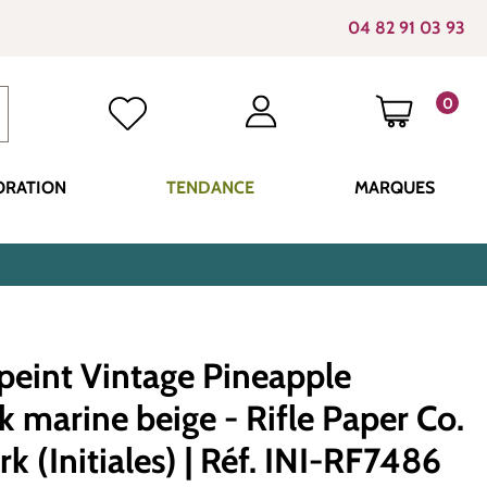
04 82 91 03 93
0
LE PANI
ORATION
TENDANCE
MARQUES
peint Vintage Pineapple
 marine beige - Rifle Paper Co.
rk (Initiales) | Réf. INI-RF7486