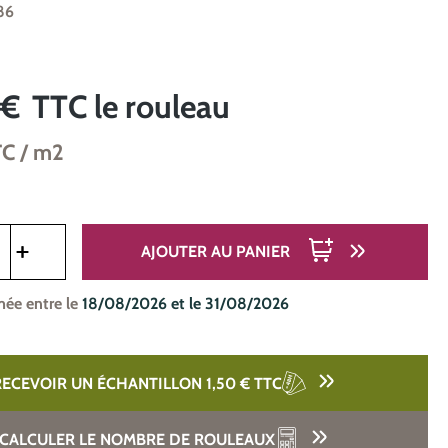
86
 €
TTC
le rouleau
TC
/ m2
oduit : Entrez la quantité souhaitée ou utilisez les boutons pou
AJOUTER AU PANIER
mée entre le
18/08/2026 et le 31/08/2026
RECEVOIR UN ÉCHANTILLON 1,50 €
TTC
CALCULER LE NOMBRE DE ROULEAUX