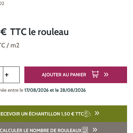
02
 €
TTC
le rouleau
TC
/ m2
oduit : Entrez la quantité souhaitée ou utilisez les boutons pou
AJOUTER AU PANIER
mée entre le
17/08/2026 et le 28/08/2026
RECEVOIR UN ÉCHANTILLON 1,50 €
TTC
CALCULER LE NOMBRE DE ROULEAUX