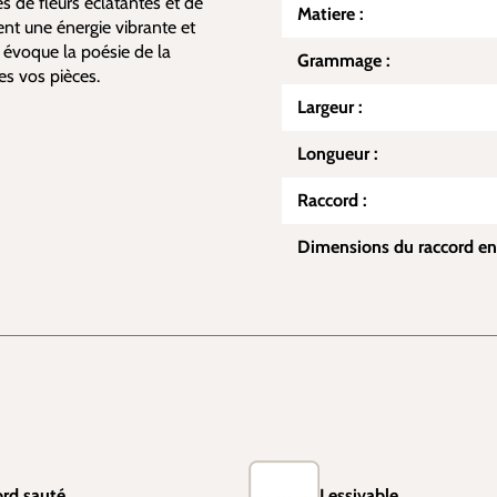
s de fleurs éclatantes et de
Matiere :
lent une énergie vibrante et
l évoque la poésie de la
Grammage :
es vos pièces.
Largeur :
Longueur :
Raccord :
Dimensions du raccord en
rd sauté
Lessivable