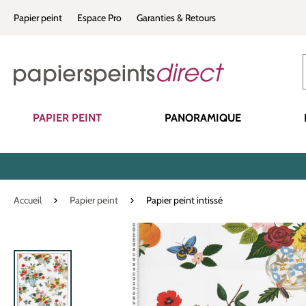
recherche
Passer à la navigation principale
Papier peint
Espace Pro
Garanties & Retours
PAPIER PEINT
PANORAMIQUE
Accueil
Papier peint
Papier peint intissé
Ignorer la galerie d'images