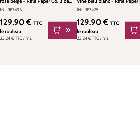
rose beige - Rifle Paper Co. 3 de
Vine bleu blanc - Rifle Paper
York (Initiales) | Réf. INI-RF7436
de York (Initiales) | Réf. INI
INI-RF7436
INI-RF7425
129,90 €
129,90 €
Prix régulier :
Prix régulier :
TTC
TTC
le rouleau
le rouleau
23,24 €
TTC
/ m2
23,24 €
TTC
/ m2