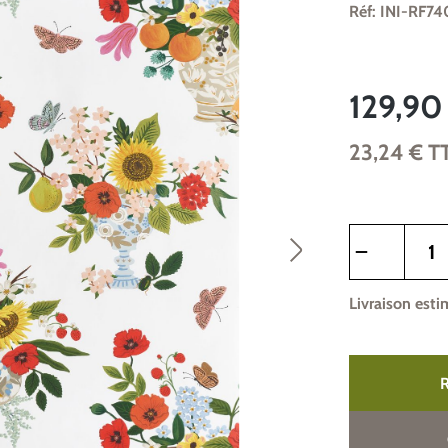
Réf: INI-RF74
129,90
23,24 €
T
Quantité de pr
Livraison esti