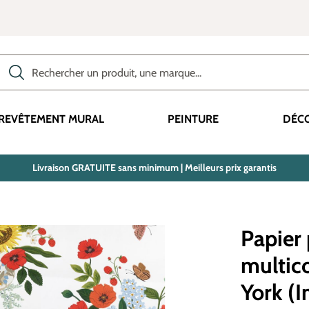
Rechercher des produits, des catégories, des termes, etc.
REVÊTEMENT MURAL
PEINTURE
DÉC
Livraison GRATUITE sans minimum | Meilleurs prix garantis
Papier 
multico
York (I