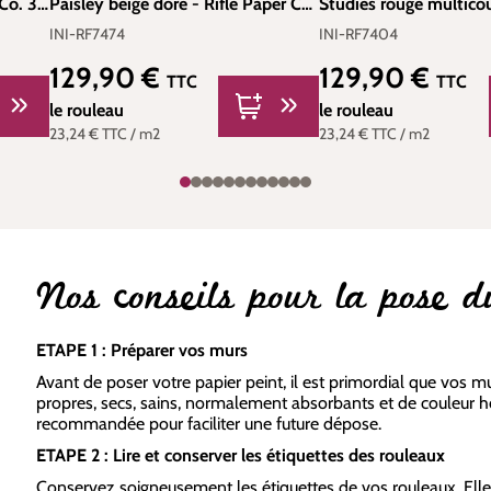
 Co. 3
Paisley beige doré - Rifle Paper Co.
Studies rouge multicou
-RF7425
3 de York (Initiales) | Réf. INI-
Paper Co. 3 de York (Ini
INI-RF7474
INI-RF7404
RF7474
INI-RF7404
129,90 €
129,90 €
Prix régulier :
Prix régulier :
TTC
TTC
le rouleau
le rouleau
23,24 €
TTC
/ m2
23,24 €
TTC
/ m2
Nos conseils pour la pose d
ETAPE 1 : Préparer vos murs
Avant de poser votre papier peint, il est primordial que vos mu
propres, secs, sains, normalement absorbants et de couleur 
recommandée pour faciliter une future dépose.
ETAPE 2 : Lire et conserver les étiquettes des rouleaux
Conservez soigneusement les étiquettes de vos rouleaux. Ell