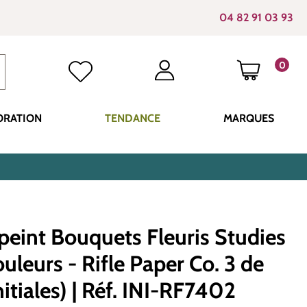
04 82 91 03 93
0
LE PANI
ORATION
TENDANCE
MARQUES
peint Bouquets Fleuris Studies
uleurs - Rifle Paper Co. 3 de
nitiales) | Réf. INI-RF7402