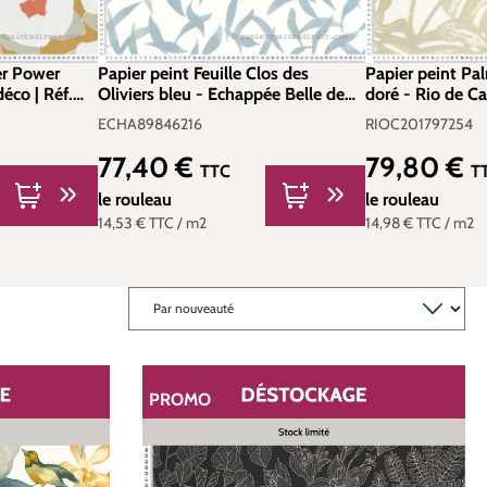
er Power
Papier peint Feuille Clos des
Papier peint Pa
éco | Réf.
Oliviers bleu - Echappée Belle de
doré - Rio de Ca
Casadéco | Réf. ECHA89846216
RIOC20179725
ECHA89846216
RIOC201797254
77,40 €
79,80 €
Prix régulier :
Prix régulier :
TTC
T
le rouleau
le rouleau
14,53 €
TTC
/ m2
14,98 €
TTC
/ m2
PROMO
RÉDUCTION