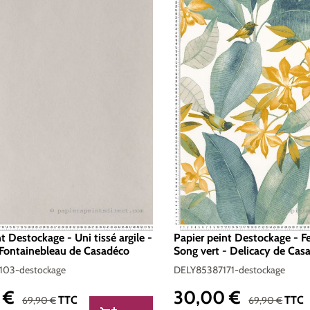
t Destockage - Uni tissé argile -
Papier peint Destockage - Fe
 Fontainebleau de Casadéco
Song vert - Delicacy de Cas
03-destockage
DELY85387171-destockage
 €
30,00 €
nte :
Prix de vente :
Prix régulier :
Prix régulier :
TTC
TTC
69,90 €
69,90 €