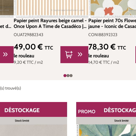
e
Papier peint Rayures beige camel -
Papier peint 70s Flow
et de
Once Upon A Time de Casadéco |
jaune - Iconic de Casad
29200
Réf. OUAT29882343
CONI88392323
OUAT29882343
CONI88392323
49,00 €
78,30 €
Prix régulier :
Prix régulier :
TTC
TTC
le rouleau
le rouleau
9,20 €
TTC
/ m2
14,70 €
TTC
/ m2
s) trouvé(s)
PROMO
ON
RÉDUCTION