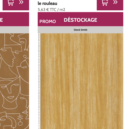
le rouleau
5,63 €
TTC
/ m2
PROMO
RÉDUCTION