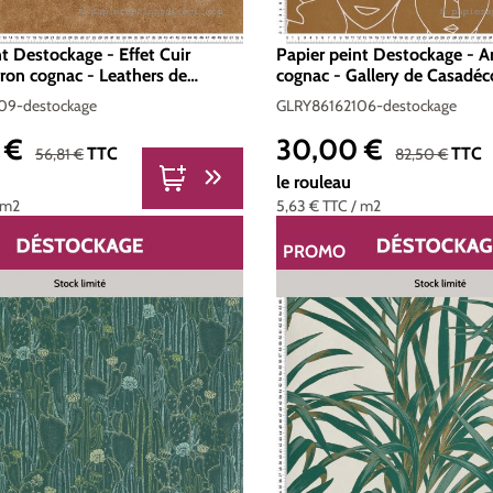
nt Destockage - Effet Cuir
Papier peint Destockage - Ar
ron cognac - Leathers de
cognac - Gallery de Casadéc
09-destockage
GLRY86162106-destockage
 €
30,00 €
nte :
Prix de vente :
Prix régulier :
Prix régulier :
TTC
TTC
56,81 €
82,50 €
le rouleau
 m2
5,63 €
TTC
/ m2
PROMO
ON
RÉDUCTION