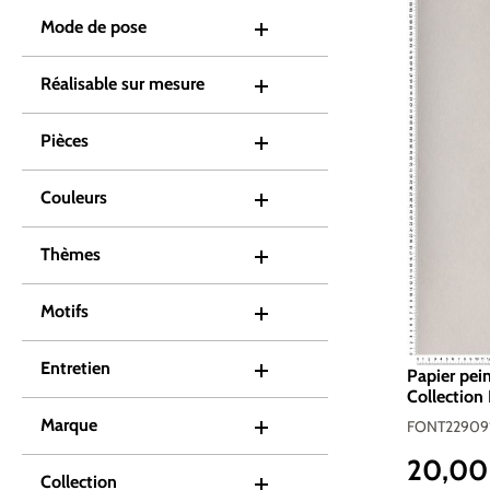
Mode de pose
Réalisable sur mesure
Pièces
Couleurs
Thèmes
Motifs
Entretien
Papier pein
Collection
Marque
FONT229091
20,00
Prix de ve
Collection