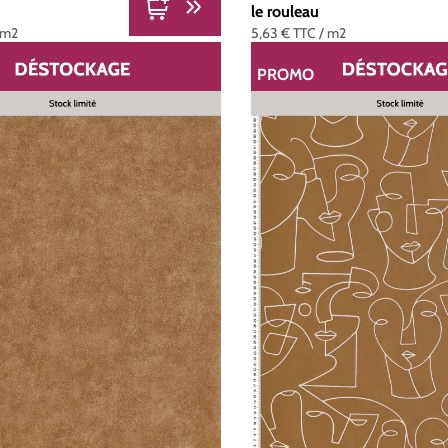
le rouleau
 m2
5,63 €
TTC
/ m2
PROMO
ON
RÉDUCTION