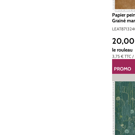
Papier pei
Grainé mar
Casadéco
LEAT871324
20,00
Prix de ve
le rouleau
3,75 €
TTC
/
PROMO
RÉDUCTI