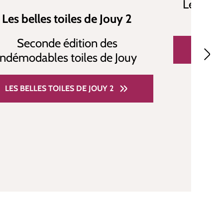
Le style
Les belles toiles de Jouy 2
Seconde édition des
PAP
indémodables toiles de Jouy
LES BELLES TOILES DE JOUY 2