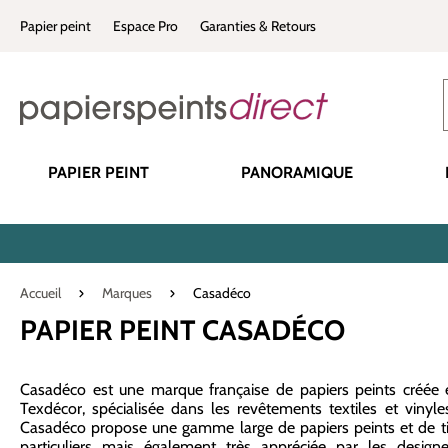
recherche
Passer à la navigation principale
Papier peint
Espace Pro
Garanties & Retours
PAPIER PEINT
PANORAMIQUE
Accueil
Marques
Casadéco
PAPIER PEINT CASADÉCO
Casadéco est une marque française de papiers peints créée e
Texdécor, spécialisée dans les revêtements textiles et vinyl
Casadéco propose une gamme large de papiers peints et de ti
particuliers mais également très appréciée par les designer