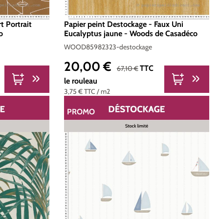
t Portrait
Papier peint Destockage - Faux Uni
o
Eucalyptus jaune - Woods de Casadéco
WOOD85982323-destockage
20,00 €
Prix de vente :
Prix régulier :
TTC
67,10 €
le rouleau
3,75 €
TTC
/ m2
PROMO
RÉDUCTION