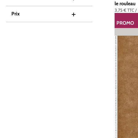
le rouleau
3,75 €
TTC
/
Prix
PROMO
RÉDUCTI