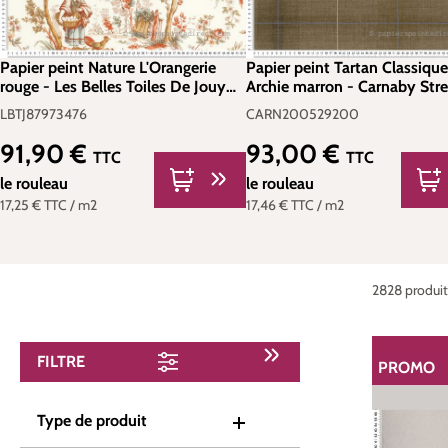
Papier peint Nature L'Orangerie
Papier peint Tartan Classiqu
rouge - Les Belles Toiles De Jouy
Archie marron - Carnaby Stre
de Casadéco | Réf. LBTJ87973476
Casadéco | Réf. CARN2005
LBTJ87973476
CARN200529200
91,90 €
93,00 €
Prix régulier :
Prix régulier :
TTC
TTC
le rouleau
le rouleau
17,25 €
TTC
/ m2
17,46 €
TTC
/ m2
2828 produit(
FILTRE
PROMO
RÉDUCTI
Type de produit