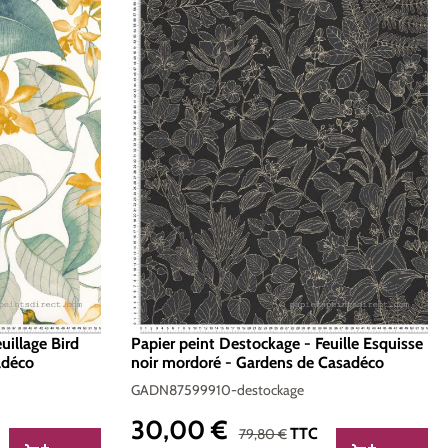
uillage Bird
Papier peint Destockage - Feuille Esquisse
adéco
noir mordoré - Gardens de Casadéco
GADN87599910-destockage
30,00 €
Prix de vente :
Prix régulier :
TTC
79,80 €