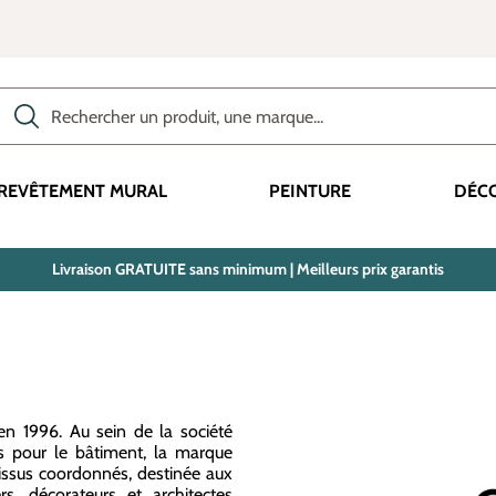
Rechercher des produits, des catégories, des termes, etc.
REVÊTEMENT MURAL
PEINTURE
DÉC
Livraison GRATUITE sans minimum | Meilleurs prix garantis
n 1996. Au sein de la société
es pour le bâtiment, la marque
ssus coordonnés, destinée aux
s, décorateurs et architectes