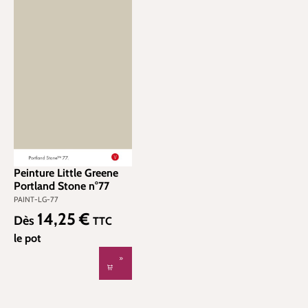
Peinture Little Greene
Portland Stone n°77
PAINT-LG-77
14,25 €
Prix régulier :
Dès
TTC
le pot