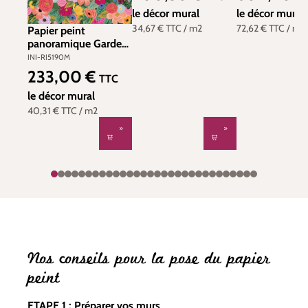
Réf. INI-RI5191M
York (Initiales) 
le décor mural
INI-PSW1333
le décor mural
34,67 €
TTC
/ m2
72,62 €
TTC
/ m2
Papier peint
panoramique Garden
Party multicolore -
INI-RI5190M
Rifle Paper Co.
233,00 €
Prix régulier :
TTC
d'Initiales | Réf. INI-
RI5190M
le décor mural
40,31 €
TTC
/ m2
Nos conseils pour la pose du papier
peint
ETAPE 1 : Préparer vos murs