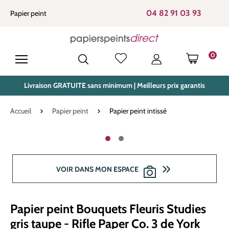
tenu principal
04 82 91 03 93
Papier peint
0
LE PANIE
Livraison GRATUITE sans minimum | Meilleurs prix garantis
Accueil
Papier peint
Papier peint intissé
Ignorer la galerie d'images
VOIR DANS MON ESPACE
Papier peint Bouquets Fleuris Studies
gris taupe - Rifle Paper Co. 3 de York