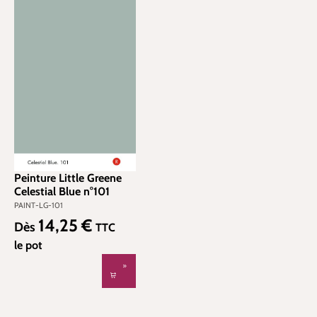
Peinture Little Greene
Celestial Blue n°101
PAINT-LG-101
14,25 €
Prix régulier :
Dès
TTC
le pot