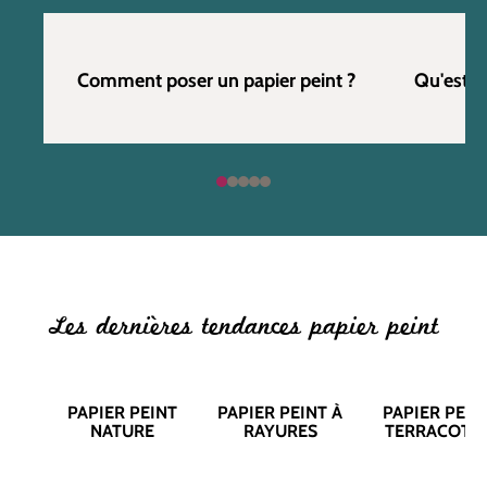
Comment poser un papier peint ?
Qu'est c
Les dernières tendances papier peint
PAPIER PEINT
PAPIER PEINT À
PAPIER PEIN
NATURE
RAYURES
TERRACOTT