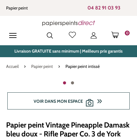
tenu principal
04 82 91 03 93
Papier peint
0
LE PANIE
Livraison GRATUITE sans minimum | Meilleurs prix garantis
Accueil
Papier peint
Papier peint intissé
Ignorer la galerie d'images
VOIR DANS MON ESPACE
Papier peint Vintage Pineapple Damask
bleu doux - Rifle Paper Co. 3 de York