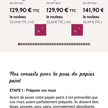
blanc - Rifle Paper
Studies rouge
vert beige - Rif
INI-RF7425
INI-RF7404
INI-RF7553
Co. 3 de York
multicouleurs - Rifle
Paper Co. 3 de
129,90 €
129,90 €
141,90 €
Prix régulier :
Prix régulier :
Prix régulier :
TTC
TTC
T
(Initiales) | Réf. INI-
Paper Co. 3 de York
(Initiales) | Réf
RF7425
le rouleau
(Initiales) | Réf. INI-
le rouleau
RF7553
le rouleau
RF7404
23,24 €
TTC
/ m2
23,24 €
TTC
/ m2
25,39 €
TTC
/ m2
Nos conseils pour la pose du papier
peint
ETAPE 1 : Préparer vos murs
Avant de poser votre papier peint, il est primordial que
vos murs soient parfaitement préparés. Ils doivent être
lisses, propres, secs, sains, normalement absorbants