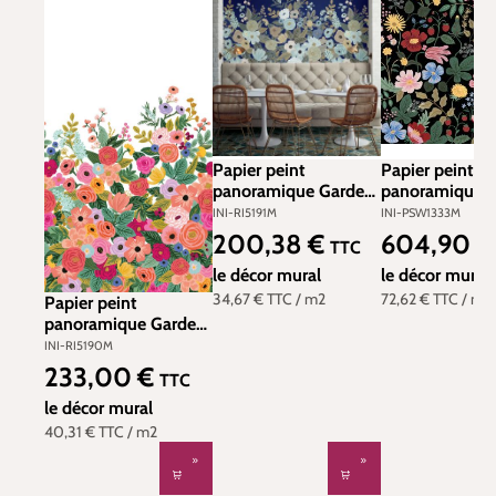
Papier peint
Papier peint
panoramique Garden
panoramique a
Party bleu - Rifle
Strawberry Fiel
INI-RI5191M
INI-PSW1333M
Paper Co. d'Initiales |
- Rifle Paper C
200,38 €
604,90 
Prix régulier :
Prix régulier :
TTC
Réf. INI-RI5191M
York (Initiales) 
le décor mural
INI-PSW1333
le décor mural
34,67 €
TTC
/ m2
72,62 €
TTC
/ m2
Papier peint
panoramique Garden
Party multicolore -
INI-RI5190M
Rifle Paper Co.
233,00 €
Prix régulier :
TTC
d'Initiales | Réf. INI-
RI5190M
le décor mural
40,31 €
TTC
/ m2