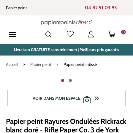
tenu principal
04 82 91 03 93
Papier peint
0
LE PANIE
Livraison GRATUITE sans minimum | Meilleurs prix garantis
Accueil
Papier peint
Papier peint intissé
Ignorer la galerie d'images
VOIR DANS MON ESPACE
Papier peint Rayures Ondulées Rickrack
blanc doré - Rifle Paper Co. 3 de York