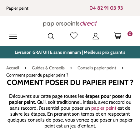
tenu principal
04 82 91 03 93
Papier peint
0
LE PANIE
Livraison GRATUITE sans minimum | Meilleurs prix garantis
Accueil
Guides & Conseils
Conseils papier peint
Comment poser du papier peint ?
COMMENT POSER DU PAPIER PEINT ?
Découvrez sur cette page toutes les
étapes pour poser du
papier peint
. Qu'il soit traditionnel, intissé, avec raccord ou
sans raccord, l'essentiel pour poser un
papier peint
est de
suivre les étapes. En prenant son temps et en respectant
quelques conseils de pose, vous verrez que poser un papier
peint est un jeu d'enfant.