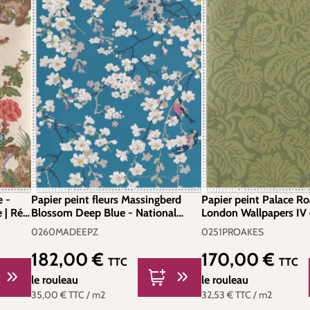
e -
Papier peint fleurs Massingberd
Papier peint Palace R
 | Réf.
Blossom Deep Blue - National
London Wallpapers IV d
Trust Papers 2 de Little Greene |
Greene | Réf. 0251PR
0260MADEEPZ
0251PROAKES
Réf. 0260MADEEPZ
182,00 €
170,00 €
Prix régulier :
Prix régulier :
TTC
TTC
le rouleau
le rouleau
35,00 €
TTC
/ m2
32,53 €
TTC
/ m2