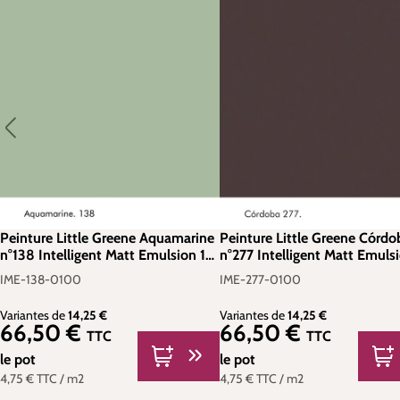
Peinture Little Greene Aquamarine
Peinture Little Greene Córdo
n°138 Intelligent Matt Emulsion 1
n°277 Intelligent Matt Emulsi
litre
litre
IME-138-0100
IME-277-0100
Variantes de
14,25 €
Variantes de
14,25 €
66,50 €
66,50 €
Prix régulier :
Prix régulier :
TTC
TTC
le pot
le pot
4,75 €
TTC
/ m2
4,75 €
TTC
/ m2