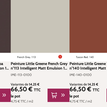
ba
Peinture Little Greene French Grey
Peinture Little Greene
on 1
n°113 Intelligent Matt Emulsion 1
n°140 Intelligent Matt
litre
litre
IME-113-0100
IME-140-0100
Variantes de
14,25 €
Variantes de
14,25 €
66,50 €
66,50 €
Prix régulier :
Prix régulier :
TTC
TTC
le pot
le pot
4,75 €
TTC
/ m2
4,75 €
TTC
/ m2