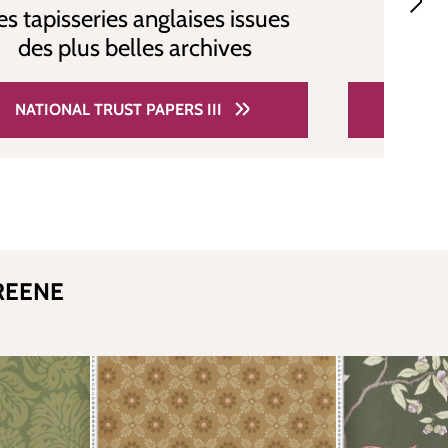
s tapisseries anglaises issues
Le ch
des plus belles archives
b
NATIONAL TRUST PAPERS III
NATIO
REENE