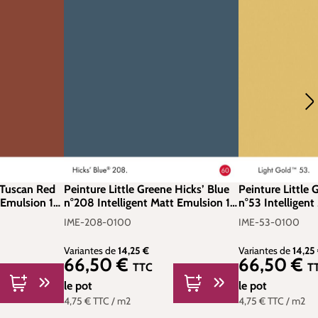
 Tuscan Red
Peinture Little Greene Hicks’ Blue
Peinture Little 
 Emulsion 1
n°208 Intelligent Matt Emulsion 1
n°53 Intelligent
litre
litre
IME-208-0100
IME-53-0100
Variantes de
14,25 €
Variantes de
14,25
66,50 €
66,50 €
Prix régulier :
Prix régulier :
TTC
T
le pot
le pot
4,75 €
TTC
/ m2
4,75 €
TTC
/ m2