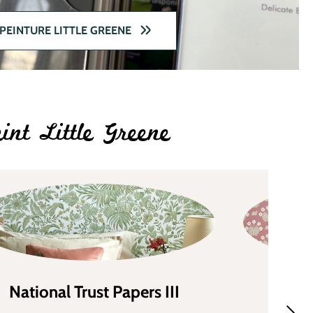
PEINTURE LITTLE GREENE
int Little Greene
National Trust Papers III
Nati