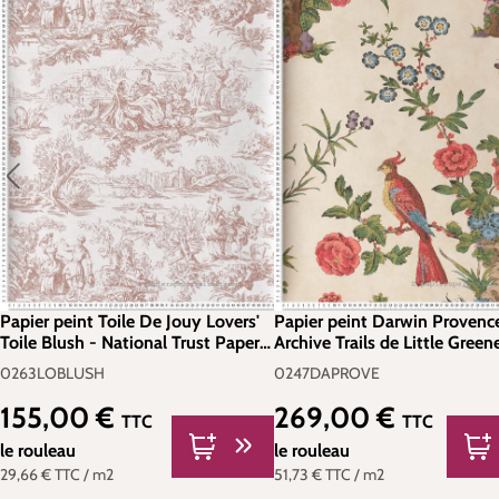
Papier peint Toile De Jouy Lovers'
Papier peint Darwin Provenc
Toile Blush - National Trust Papers
Archive Trails de Little Greene
3 de Little Greene | Réf.
0247DAPROVE
0263LOBLUSH
0247DAPROVE
0263LOBLUSH
155,00 €
269,00 €
Prix régulier :
Prix régulier :
TTC
TTC
le rouleau
le rouleau
29,66 €
TTC
/ m2
51,73 €
TTC
/ m2