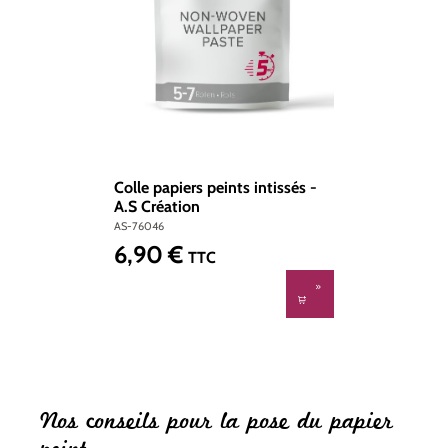
Colle papiers peints intissés -
A.S Création
AS-76046
6,90 €
Prix régulier :
TTC
Nos conseils pour la pose du papier