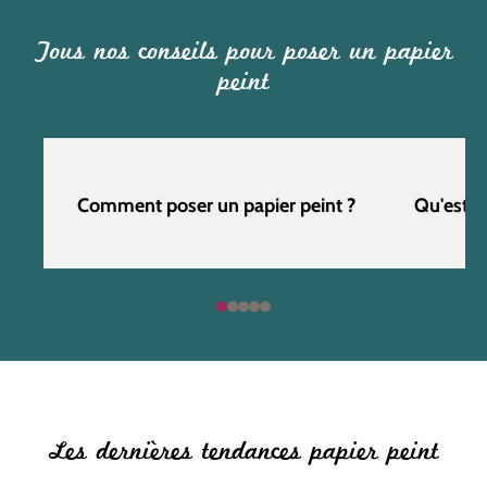
Tous nos conseils pour poser un papier
peint
Comment poser un papier peint ?
Qu'est c
Les dernières tendances papier peint