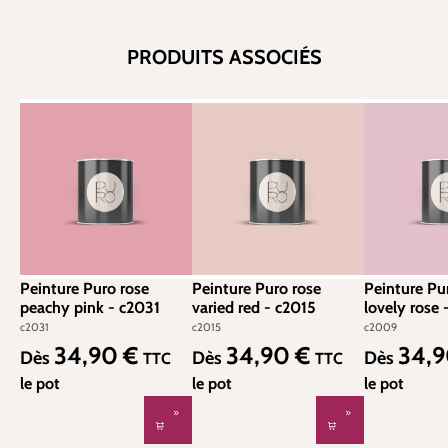
PRODUITS ASSOCIÉS
Peinture Puro rose
Peinture Puro rose
Peinture Pu
peachy pink - c2031
varied red - c2015
l
c2031
c2015
c2009
34,90 €
34,90 €
34,
Prix régulier :
Prix régulier :
Prix régulier
Dès
Dès
Dès
TTC
TTC
le pot
le pot
le pot