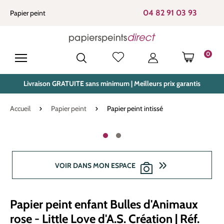
tenu principal
04 82 91 03 93
Papier peint
0
LE PANIE
Livraison GRATUITE sans minimum | Meilleurs prix garantis
Accueil
Papier peint
Papier peint intissé
Ignorer la galerie d'images
VOIR DANS MON ESPACE
Papier peint enfant Bulles d'Animaux
rose - Little Love d'A.S. Création | Réf.