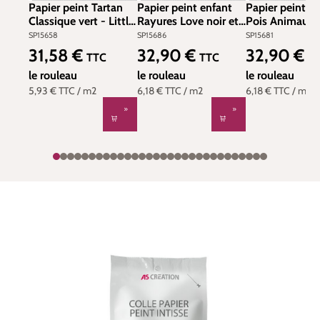
Papier peint Tartan
Papier peint enfant
Papier peint e
Classique vert - Little
Rayures Love noir et
Pois Animaux
Love d'A.S. Création |
blanc - Little Love
couleurs - Litt
SP15658
SP15686
SP15681
Réf. SP15658
d'A.S. Création | Réf.
d'A.S. Création 
31,58 €
32,90 €
32,90 €
Prix régulier :
Prix régulier :
Prix régulier :
TTC
TTC
T
SP15686
SP15681
le rouleau
le rouleau
le rouleau
5,93 €
TTC
/ m2
6,18 €
TTC
/ m2
6,18 €
TTC
/ m2