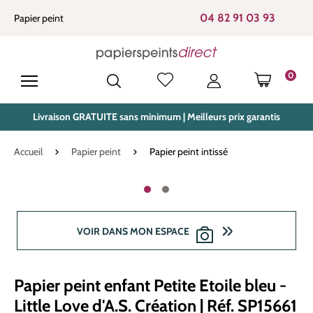
tenu principal
04 82 91 03 93
Papier peint
0
LE PANIE
Livraison GRATUITE sans minimum | Meilleurs prix garantis
Accueil
Papier peint
Papier peint intissé
Ignorer la galerie d'images
VOIR DANS MON ESPACE
Papier peint enfant Petite Etoile bleu -
Little Love d'A.S. Création | Réf. SP15661