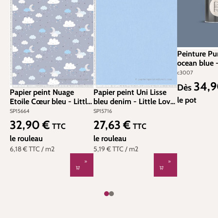
Peinture Pu
ocean blue 
c3007
34,
Prix régulier
Dès
Papier peint Nuage
Papier peint Uni Lisse
le pot
Etoile Cœur bleu - Little
bleu denim - Little Love
Love d'A.S. Création |
d'A.S. Création | Réf.
SP15664
SP15716
Réf. SP15664
SP15716
32,90 €
27,63 €
Prix régulier :
Prix régulier :
TTC
TTC
le rouleau
le rouleau
6,18 €
TTC
/ m2
5,19 €
TTC
/ m2