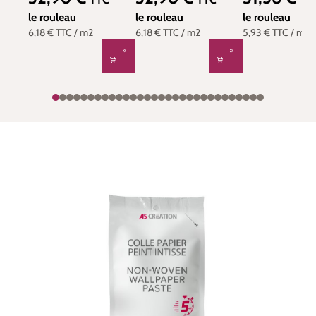
SP15686
SP15681
SP15660
le rouleau
le rouleau
le rouleau
6,18 €
TTC
/ m2
6,18 €
TTC
/ m2
5,93 €
TTC
/ m2