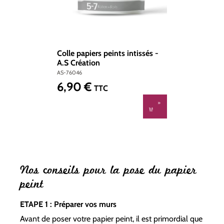
Colle papiers peints intissés -
A.S Création
AS-76046
6,90 €
Prix régulier :
TTC
Nos conseils pour la pose du papier
peint
ETAPE 1 : Préparer vos murs
Avant de poser votre papier peint, il est primordial que