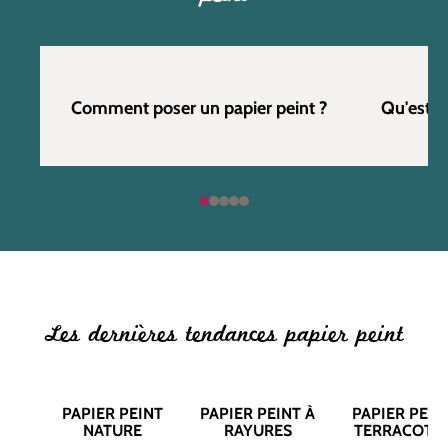
Comment poser un papier peint ?
Qu'est c
Les dernières tendances papier peint
PAPIER PEINT
PAPIER PEINT À
PAPIER PEIN
NATURE
RAYURES
TERRACOTT