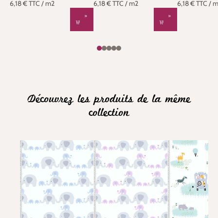
6,18 €
TTC
/ m2
6,18 €
TTC
/ m2
6,18 €
TTC
/ 
Découvrez les produits de la même
collection