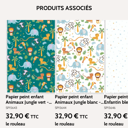
PRODUITS ASSOCIÉS
Papier peint enfant
Papier peint enfant
Papier peint
Animaux Jungle vert -
Animaux Jungle blanc -
Enfantin bl
Little Love d'A.S.
Little Love d'A.S.
orange - Lit
SP15643
SP15644
SP15646
Création | Réf. SP15643
Création | Réf. SP15644
d'A.S. Créati
32,90 €
32,90 €
32,90 
Prix régulier :
Prix régulier :
Prix régulier
TTC
TTC
SP15646
le rouleau
le rouleau
le rouleau