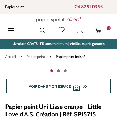
tenu principal
04 82 91 03 93
Papier peint
0
LE PANIE
Livraison GRATUITE sans minimum | Meilleurs prix garantis
Accueil
Papier peint
Papier peint intissé
Ignorer la galerie d'images
VOIR DANS MON ESPACE
Papier peint Uni Lisse orange - Little
Love d'A.S. Création | Réf. SP15715