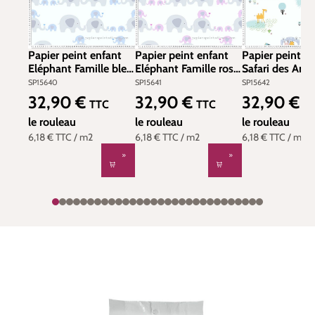
Papier peint enfant
Papier peint enfant
Papier peint e
Eléphant Famille bleu
Eléphant Famille rose
Safari des Ani
gris - Little Love
- Little Love d'A.S.
pastel - Little 
SP15640
SP15641
SP15642
d'A.S. Création | Réf.
Création | Réf.
d'A.S. Création 
32,90 €
32,90 €
32,90 €
Prix régulier :
Prix régulier :
Prix régulier :
TTC
TTC
T
SP15640
SP15641
SP15642
le rouleau
le rouleau
le rouleau
6,18 €
TTC
/ m2
6,18 €
TTC
/ m2
6,18 €
TTC
/ m2