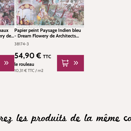
imaux
Papier peint Paysage Indien bleu
ery de
- Dream Flowery de Architects
73-3
Paper | Réf. 38174-3
38174-3
54,90 €
Prix régulier :
TTC
le rouleau
10,31 €
TTC
/ m2
rez les produits de la même col