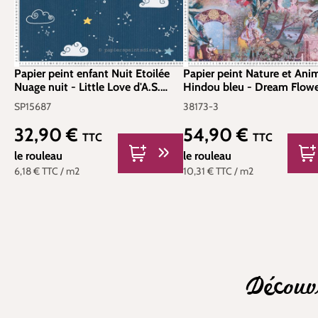
Papier peint enfant Nuit Etoilée
Papier peint Nature et An
Nuage nuit - Little Love d'A.S.
Hindou bleu - Dream Flow
Création | Réf. SP15687
Architects Paper | Réf. 381
SP15687
38173-3
32,90 €
54,90 €
Prix régulier :
Prix régulier :
TTC
TTC
le rouleau
le rouleau
6,18 €
TTC
/ m2
10,31 €
TTC
/ m2
Découv