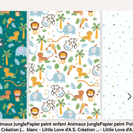
nimaux Jungle
Papier peint enfant Animaux Jungle
Papier peint Poi
. Création |
blanc - Little Love d'A.S. Création |
- Little Love d'A