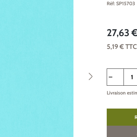
Réf: SP15703
27,63 
5,19 €
TT
Quantité de pr
Livraison esti