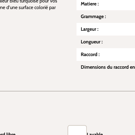
ouleur bleu turquoise pour vos
Matiere :
me d'une surface colorié par
Grammage :
Largeur :
Longueur :
Raccord :
Dimensions du raccord en
rd libre
Lavable