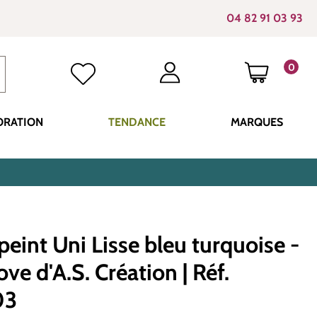
04 82 91 03 93
0
LE PANI
ORATION
TENDANCE
MARQUES
peint Uni Lisse bleu turquoise -
Love d'A.S. Création | Réf.
03