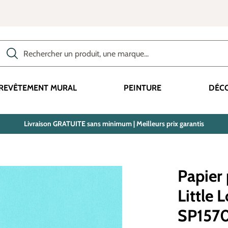
Rechercher des produits, des catégories, des termes, etc.
REVÊTEMENT MURAL
PEINTURE
DÉC
Livraison GRATUITE sans minimum | Meilleurs prix garantis
Papier 
Little 
SP157