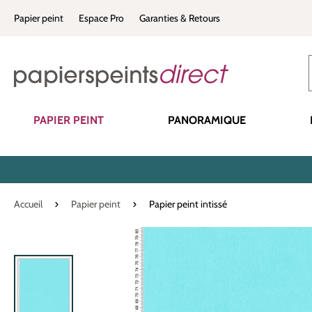
recherche
Passer à la navigation principale
Papier peint
Espace Pro
Garanties & Retours
PAPIER PEINT
PANORAMIQUE
Accueil
Papier peint
Papier peint intissé
Ignorer la galerie d'images