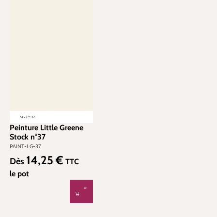
Peinture Little Greene
Stock n°37
PAINT-LG-37
14,25 €
Prix régulier :
Dès
TTC
le pot