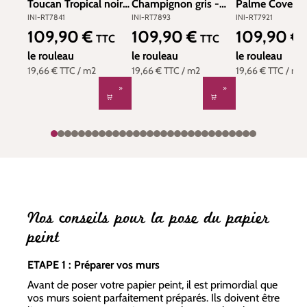
Toucan Tropical noir
Champignon gris -
Palme Cove noi
et blanc - Toiles de
Toiles de York
Toiles de York
INI-RT7841
INI-RT7893
INI-RT7921
York (Initiales) | Réf.
(Initiales) | Réf. INI-
(Initiales) | Réf
109,90 €
109,90 €
109,90 €
Prix régulier :
Prix régulier :
Prix régulier :
TTC
TTC
INI-RT7841
RT7893
RT7921
le rouleau
le rouleau
le rouleau
19,66 €
TTC
/ m2
19,66 €
TTC
/ m2
19,66 €
TTC
/ m2
Nos conseils pour la pose du papier
peint
ETAPE 1 : Préparer vos murs
Avant de poser votre papier peint, il est primordial que
vos murs soient parfaitement préparés. Ils doivent être