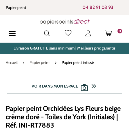
tenu principal
04 82 91 03 93
Papier peint
0
LE PANIE
Livraison GRATUITE sans minimum | Meilleurs prix garantis
Accueil
Papier peint
Papier peint intissé
Ignorer la galerie d'images
VOIR DANS MON ESPACE
Papier peint Orchidées Lys Fleurs beige
crème doré - Toiles de York (Initiales) |
Réf. INI-RT7883