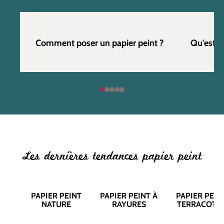
Comment poser un papier peint ?
Qu'est c
Les dernières tendances papier peint
PAPIER PEINT
PAPIER PEINT À
PAPIER PEIN
NATURE
RAYURES
TERRACOTT