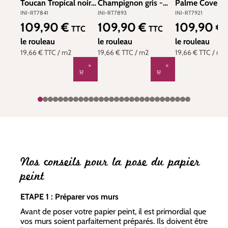
Toucan Tropical noir
Champignon gris -
Palme Cove noi
et blanc - Toiles de
Toiles de York
Toiles de York
INI-RT7841
INI-RT7893
INI-RT7921
York (Initiales) | Réf.
(Initiales) | Réf. INI-
(Initiales) | Réf
109,90 €
109,90 €
109,90 €
Prix régulier :
Prix régulier :
Prix régulier :
TTC
TTC
INI-RT7841
RT7893
RT7921
le rouleau
le rouleau
le rouleau
19,66 €
TTC
/ m2
19,66 €
TTC
/ m2
19,66 €
TTC
/ m2
Nos conseils pour la pose du papier
peint
ETAPE 1 : Préparer vos murs
Avant de poser votre papier peint, il est primordial que
vos murs soient parfaitement préparés. Ils doivent être