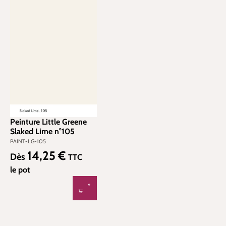
Peinture Little Greene
Slaked Lime n°105
PAINT-LG-105
14,25 €
Prix régulier :
Dès
TTC
le pot