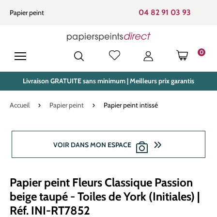
tenu principal
04 82 91 03 93
Papier peint
0
LE PANIE
Livraison GRATUITE sans minimum | Meilleurs prix garantis
Accueil
Papier peint
Papier peint intissé
Ignorer la galerie d'images
VOIR DANS MON ESPACE
Papier peint Fleurs Classique Passion
beige taupé - Toiles de York (Initiales) |
Réf. INI-RT7852