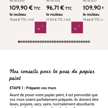
bleu navy - Toiles de
noir et blanc - Toiles
rose - Toiles d
INI-AF2000
INI-AF2025
INI-AF2027
York (Initiales) | Réf.
de York (Initiales) |
(Initiales) | Réf
109,90 €
96,71 €
109,90 €
Prix régulier :
Prix régulier :
Prix régulier :
TTC
TTC
INI-AF2000
Réf. INI-AF2025
AF2027
le rouleau
le rouleau
le rouleau
19,66 €
TTC
/ m2
17,30 €
TTC
/ m2
19,66 €
TTC
/ m2
Nos conseils pour la pose du papier
peint
ETAPE 1 : Préparer vos murs
Avant de poser votre papier peint, il est primordial que
vos murs soient parfaitement préparés. Ils doivent être
lisses, propres, secs, sains, normalement absorbants