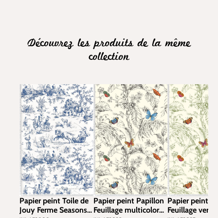
Découvrez les produits de la même
collection
Papier peint Toile de
Papier peint Papillon
Papier peint Pa
Jouy Ferme Seasons
Feuillage multicolore
Feuillage vert 