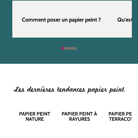
Comment poser un papier peint ?
Qu'est c
Les dernières tendances papier peint
PAPIER PEINT
PAPIER PEINT À
PAPIER PEIN
NATURE
RAYURES
TERRACOTT