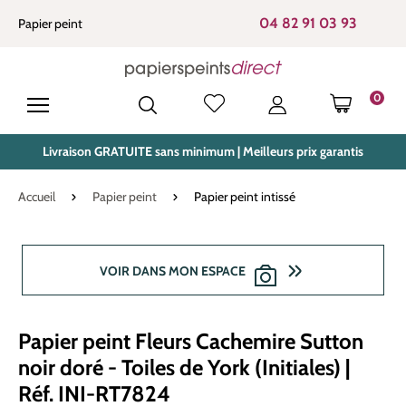
tenu principal
04 82 91 03 93
Papier peint
0
LE PANIE
Livraison GRATUITE sans minimum | Meilleurs prix garantis
Accueil
Papier peint
Papier peint intissé
Ignorer la galerie d'images
VOIR DANS MON ESPACE
Papier peint Fleurs Cachemire Sutton
noir doré - Toiles de York (Initiales) |
Réf. INI-RT7824