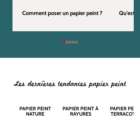
Comment poser un papier peint ?
Qu'est c
Les dernières tendances papier peint
PAPIER PEINT
PAPIER PEINT À
PAPIER PEIN
NATURE
RAYURES
TERRACOTT