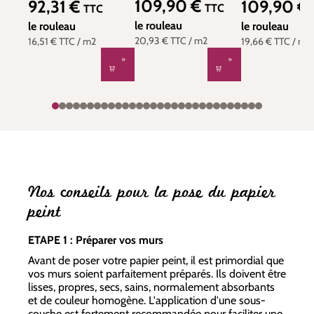
109,90 €
92,31 €
109,90 €
Prix régulier :
Prix régulier :
Prix régulier :
TTC
TTC
INI-AT4228
RT7804
RT7891
le rouleau
le rouleau
le rouleau
20,93 €
TTC
/ m2
16,51 €
TTC
/ m2
19,66 €
TTC
/ m2
Nos conseils pour la pose du papier
peint
ETAPE 1 : Préparer vos murs
Avant de poser votre papier peint, il est primordial que
vos murs soient parfaitement préparés. Ils doivent être
lisses, propres, secs, sains, normalement absorbants
et de couleur homogène. L'application d'une sous-
couche est fortement recommandée pour faciliter une