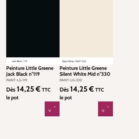
Peinture Little Greene
Peinture Little Greene
Jack Black n°119
Silent White Mid n°330
PAINT-LG-119
PAINT-LG-330
14,25 €
14,25 €
Prix régulier :
Prix régulier :
Dès
Dès
TTC
TTC
le pot
le pot