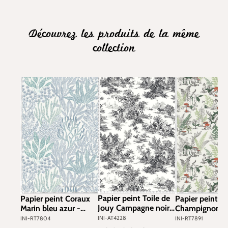
Découvrez les produits de la même
collection
Papier peint Toile de
Papier peint Coraux
Papier peint Ja
Jouy Campagne noir
Marin bleu azur -
Champignon ve
et blanc - Toiles de
Toiles de York
rouge - Toiles 
INI-AT4228
INI-RT7804
INI-RT7891
York (Initiales) | Réf.
(Initiales) | Réf. INI-
(Initiales) | Réf