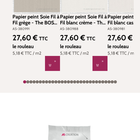
Papier peint Soie Fil à
Papier peint Soie Fil à
Papier peint So
Fil grège - The BOS
Fil blanc crème - The
Fil blanc cassé
d'A.S. Création | Réf.
BOS d'A.S. Création |
BOS d'A.S. Créa
AS-380991
AS-380988
AS-380981
AS-380991
Réf. AS-380988
Réf. AS-38098
27,60 €
27,60 €
27,60 €
Prix régulier :
Prix régulier :
Prix régulier :
TTC
TTC
TT
le rouleau
le rouleau
le rouleau
5,18 €
TTC
/ m2
5,18 €
TTC
/ m2
5,18 €
TTC
/ m2