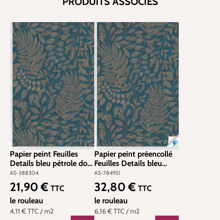
PRODUITS ASSOCIÉS
Papier peint Feuilles
Papier peint préencollé
Details bleu pétrole doré
Feuilles Details bleu
- The BOS d'A.S.
pétrole doré -
AS-388304
AS-784951
Création | Réf. AS-
Designdrop d'A.S.
21,90 €
32,80 €
Prix régulier :
Prix régulier :
TTC
TTC
388304
Création | Réf. AS-
le rouleau
784951
le rouleau
4,11 €
TTC
/ m2
6,16 €
TTC
/ m2