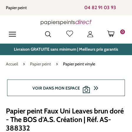
tenu principal
04 82 91 03 93
Papier peint
0
LE PANIE
Livraison GRATUITE sans minimum | Meilleurs prix garantis
Accueil
Papier peint
Papier peint vinyle
Ignorer la galerie d'images
VOIR DANS MON ESPACE
Papier peint Faux Uni Leaves brun doré
- The BOS d'A.S. Création | Réf. AS-
388332