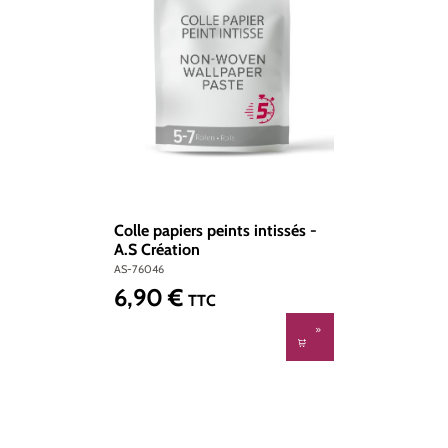
Colle papiers peints intissés -
A.S Création
AS-76046
6,90 €
Prix régulier :
TTC