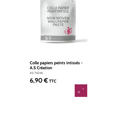
Colle papiers peints intissés -
A.S Création
AS-76046
6,90 €
Prix régulier :
TTC