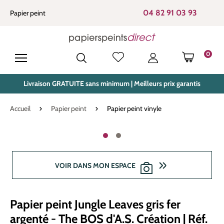
tenu principal
04 82 91 03 93
Papier peint
0
LE PANIE
Livraison GRATUITE sans minimum | Meilleurs prix garantis
Accueil
Papier peint
Papier peint vinyle
Ignorer la galerie d'images
VOIR DANS MON ESPACE
Papier peint Jungle Leaves gris fer
argenté - The BOS d'A.S. Création | Réf.