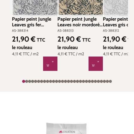
Papier peint Jungle
Papier peint Jungle
Papier peint Ju
Leaves gris fer
Leaves noir mordoré -
Leaves gris clai
argenté - The BOS
The BOS d'A.S.
argenté - The
AS-388314
AS-388313
AS-388312
d'A.S. Création | Réf.
Création | Réf. AS-
d'A.S. Création 
21,90 €
21,90 €
21,90 €
Prix régulier :
Prix régulier :
Prix régulier :
TTC
TTC
TT
AS-388314
388313
AS-388312
le rouleau
le rouleau
le rouleau
4,11 €
TTC
/ m2
4,11 €
TTC
/ m2
4,11 €
TTC
/ m2