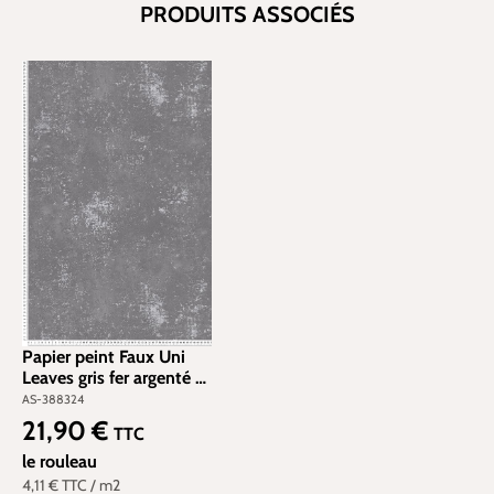
PRODUITS ASSOCIÉS
Papier peint Faux Uni
Leaves gris fer argenté -
The BOS d'A.S. Création
AS-388324
| Réf. AS-388324
21,90 €
Prix régulier :
TTC
le rouleau
4,11 €
TTC
/ m2