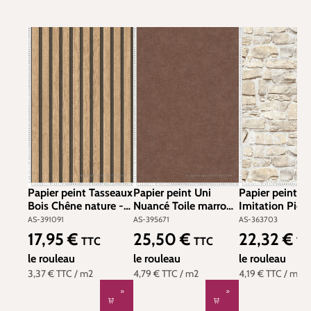
Papier peint Tasseaux
Papier peint Uni
Papier peint
Bois Chêne nature -
Nuancé Toile marron
Imitation Pierr
Pintwalls 2 d'A.S.
- Smart Surfaces
dorées - Eleme
AS-391091
AS-395671
AS-363703
Création | Réf. AS-
d'A.S. Création | Réf.
d'A.S. Création 
17,95 €
25,50 €
22,32 €
Prix régulier :
Prix régulier :
Prix régulier :
TTC
TTC
TT
391091
AS-395671
AS-363703
le rouleau
le rouleau
le rouleau
3,37 €
TTC
/ m2
4,79 €
TTC
/ m2
4,19 €
TTC
/ m2