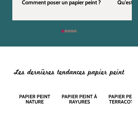
Comment poser un papier peint ?
Qu'est c
Les dernières tendances papier peint
PAPIER PEINT
PAPIER PEINT À
PAPIER PEIN
NATURE
RAYURES
TERRACOTT