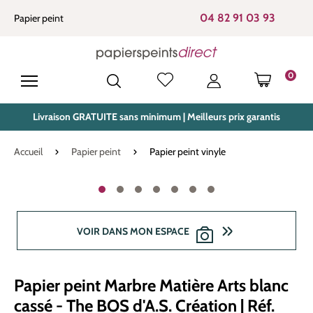
tenu principal
04 82 91 03 93
Papier peint
0
LE PANIE
Livraison GRATUITE sans minimum | Meilleurs prix garantis
Accueil
Papier peint
Papier peint vinyle
Ignorer la galerie d'images
VOIR DANS MON ESPACE
Papier peint Marbre Matière Arts blanc
cassé - The BOS d'A.S. Création | Réf.