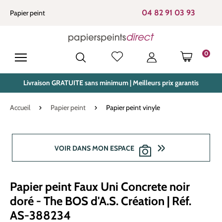
tenu principal
04 82 91 03 93
Papier peint
0
LE PANIE
Livraison GRATUITE sans minimum | Meilleurs prix garantis
Accueil
Papier peint
Papier peint vinyle
Ignorer la galerie d'images
VOIR DANS MON ESPACE
Papier peint Faux Uni Concrete noir
doré - The BOS d'A.S. Création | Réf.
AS-388234