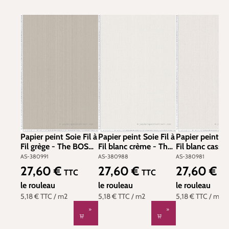
Papier peint Soie Fil à
Papier peint Soie Fil à
Papier peint So
Fil grège - The BOS
Fil blanc crème - The
Fil blanc cassé
d'A.S. Création | Réf.
BOS d'A.S. Création |
BOS d'A.S. Créa
AS-380991
AS-380988
AS-380981
AS-380991
Réf. AS-380988
Réf. AS-38098
27,60 €
27,60 €
27,60 €
Prix régulier :
Prix régulier :
Prix régulier :
TTC
TTC
TT
le rouleau
le rouleau
le rouleau
5,18 €
TTC
/ m2
5,18 €
TTC
/ m2
5,18 €
TTC
/ m2