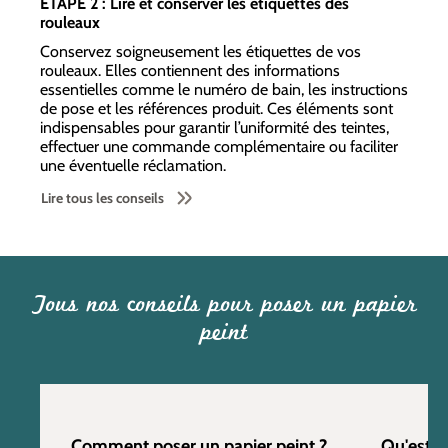
ETAPE 2 : Lire et conserver les étiquettes des
rouleaux
Conservez soigneusement les étiquettes de vos
rouleaux. Elles contiennent des informations
essentielles comme le numéro de bain, les instructions
de pose et les références produit. Ces éléments sont
indispensables pour garantir l’uniformité des teintes,
effectuer une commande complémentaire ou faciliter
une éventuelle réclamation.
Lire tous les conseils
Tous nos conseils pour poser un papier
peint
Comment poser un papier peint ?
Qu'est c