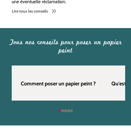
une éventuelle réclamation.
Lire tous les conseils
Tous nos conseils pour poser un papier
peint
Comment poser un papier peint ?
Qu'est c