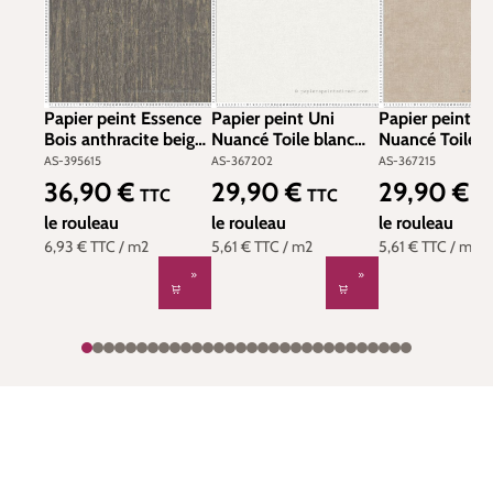
Papier peint Essence
Papier peint Uni
Papier peint U
Bois anthracite beige
Nuancé Toile blanc
Nuancé Toile t
- Smart Surfaces
grisé - Smart Surfaces
clair - Smart S
AS-395615
AS-367202
AS-367215
d'A.S. Création | Réf.
d'A.S. Création | Réf.
d'A.S. Création 
36,90 €
29,90 €
29,90 €
Prix régulier :
Prix régulier :
Prix régulier :
TTC
TTC
T
AS-395615
AS-367202
AS-367215
le rouleau
le rouleau
le rouleau
6,93 €
TTC
/ m2
5,61 €
TTC
/ m2
5,61 €
TTC
/ m2