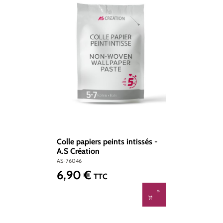
Colle papiers peints intissés -
A.S Création
AS-76046
6,90 €
Prix régulier :
TTC