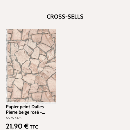
CROSS-SELLS
Papier peint Dalles
Pierre beige rosé -
Elements 2 d'A.S.
AS-927323
Création | Réf. AS-
21,90 €
Prix régulier :
TTC
927323