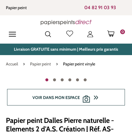
tenu principal
04 82 91 03 93
Papier peint
0
LE PANIE
Livraison GRATUITE sans minimum | Meilleurs prix garantis
Accueil
Papier peint
Papier peint vinyle
Ignorer la galerie d'images
VOIR DANS MON ESPACE
Papier peint Dalles Pierre naturelle -
Elements 2 d'A.S. Création | Réf. AS-