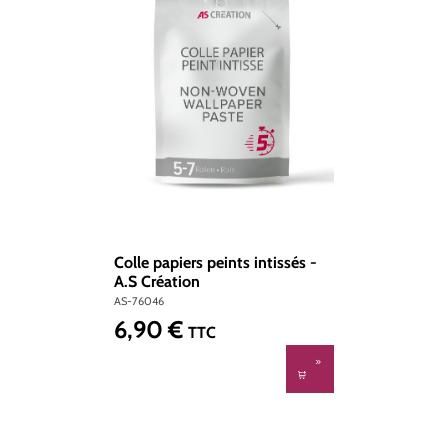
Colle papiers peints intissés -
A.S Création
AS-76046
6,90 €
Prix régulier :
TTC