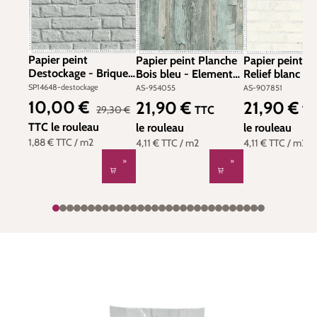
Papier peint
Papier peint Planche
Papier peint B
Destockage - Briques
Bois bleu - Elements
Relief blanc -
gris - Metropolitan
2 d'A.S. Création | Réf.
Elements 2 d'A
SP14648-destockage
AS-954055
AS-907851
Stories d'AS Création
AS-954055
Création | Réf.
10,00 €
21,90 €
21,90 €
Prix de vente :
Prix régulier :
Prix régulier :
Prix régulier :
TTC
TT
29,30 €
907851
TTC
le rouleau
le rouleau
le rouleau
1,88 €
TTC
/ m2
4,11 €
TTC
/ m2
4,11 €
TTC
/ m2