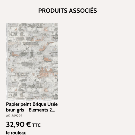
PRODUITS ASSOCIÉS
Papier peint Brique Usée
brun gris - Elements 2
d'A.S. Création | Réf. AS-
AS-369292
369292
32,90 €
Prix régulier :
TTC
le rouleau