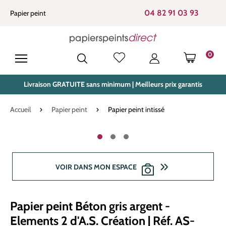
tenu principal
04 82 91 03 93
Papier peint
0
LE PANIE
Livraison GRATUITE sans minimum | Meilleurs prix garantis
Accueil
Papier peint
Papier peint intissé
Ignorer la galerie d'images
VOIR DANS MON ESPACE
Papier peint Béton gris argent -
Elements 2 d'A.S. Création | Réf. AS-