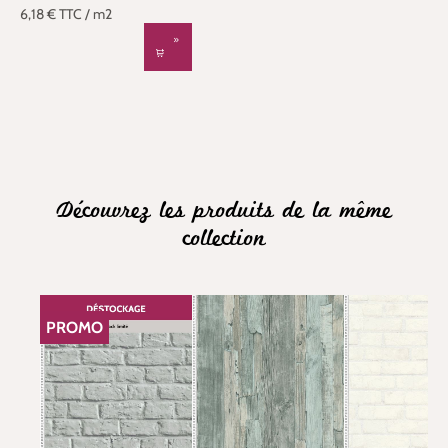
6,18 €
TTC
/ m2
Découvrez les produits de la même
collection
PROMO
RÉDUCTION