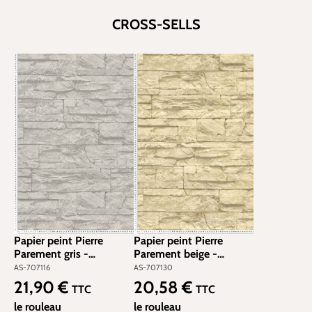
CROSS-SELLS
Papier peint Pierre
Papier peint Pierre
Parement gris -
Parement beige -
Elements 2 d'A.S.
Elements 2 d'A.S.
AS-707116
AS-707130
Création | Réf. AS-
Création | Réf. AS-
21,90 €
20,58 €
Prix régulier :
Prix régulier :
TTC
TTC
707116
707130
le rouleau
le rouleau