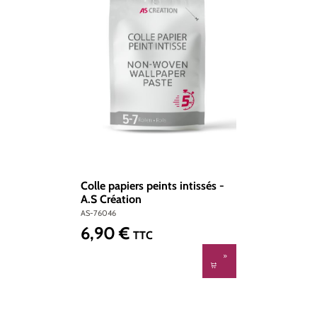
Colle papiers peints intissés -
A.S Création
AS-76046
6,90 €
Prix régulier :
TTC