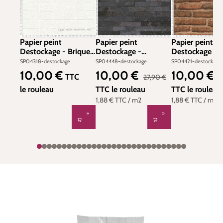
Papier peint
Papier peint
Papier peint
Destockage - Briques
Destockage -
Destockage - B
Blanches - Wood'N
Briquettes anthracite
terracotta - W
SP04318-destockage
SP04448-destockage
SP04421-destockage
Stone 2
- Wood N Stone 2
Stone 2 d'AS C
10,00 €
10,00 €
10,00 €
Prix régulier :
Prix de vente :
Prix de vente 
Prix régulier :
Pr
TTC
27,90 €
2
d'AS Création
le rouleau
TTC
le rouleau
TTC
le rouleau
1,88 €
TTC
/ m2
1,88 €
TTC
/ m2