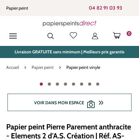
tenu principal
04 82 91 03 93
Papier peint
0
LE PANIE
Livraison GRATUITE sans minimum | Meilleurs prix garantis
Accueil
Papier peint
Papier peint vinyle
Ignorer la galerie d'images
VOIR DANS MON ESPACE
Papier peint Pierre Parement anthracite
- Elements 2 d'A.S. Création | Réf. AS-