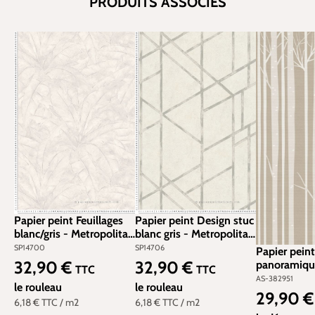
PRODUITS ASSOCIÉS
Papier peint Feuillages
Papier peint Design stuc
blanc/gris - Metropolitan
blanc gris - Metropolitan
Stories d'AS Création |
Stories d'AS Création |
SP14700
SP14706
Papier peint
Réf. SP14700
Réf. SP14706
32,90 €
32,90 €
panoramique
Prix régulier :
Prix régulier :
TTC
TTC
Troncs - The
AS-382951
le rouleau
le rouleau
Création | R
29,90 
Prix régulier
6,18 €
TTC
/ m2
6,18 €
TTC
/ m2
382951