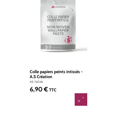
Colle papiers peints intissés -
A.S Création
AS-76046
6,90 €
Prix régulier :
TTC