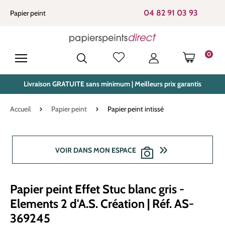
tenu principal
04 82 91 03 93
Papier peint
0
LE PANIE
Livraison GRATUITE sans minimum | Meilleurs prix garantis
Accueil
Papier peint
Papier peint intissé
Ignorer la galerie d'images
VOIR DANS MON ESPACE
Papier peint Effet Stuc blanc gris -
Elements 2 d'A.S. Création | Réf. AS-
369245