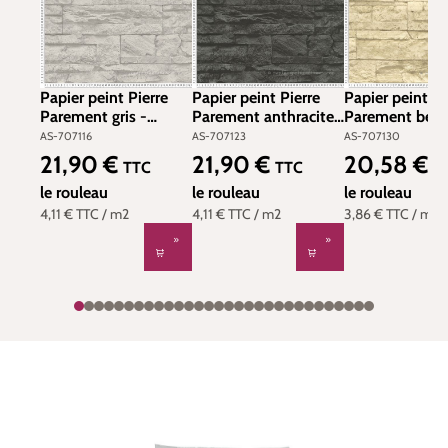
Papier peint Pierre
Papier peint Pierre
Papier peint Pi
Parement gris -
Parement anthracite
Parement beig
Elements 2 d'A.S.
- Elements 2 d'A.S.
Elements 2 d'A
AS-707116
AS-707123
AS-707130
Création | Réf. AS-
Création | Réf. AS-
Création | Réf.
21,90 €
21,90 €
20,58 €
Prix régulier :
Prix régulier :
Prix régulier :
TTC
TTC
T
707116
707123
707130
le rouleau
le rouleau
le rouleau
4,11 €
TTC
/ m2
4,11 €
TTC
/ m2
3,86 €
TTC
/ m2