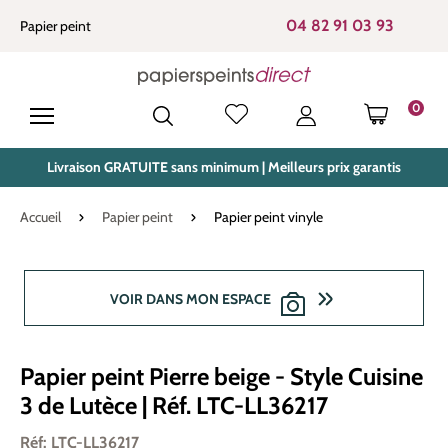
tenu principal
04 82 91 03 93
Papier peint
0
LE PANIE
Livraison GRATUITE sans minimum | Meilleurs prix garantis
Accueil
Papier peint
Papier peint vinyle
Ignorer la galerie d'images
VOIR DANS MON ESPACE
Papier peint Pierre beige - Style Cuisine
3 de Lutèce | Réf. LTC-LL36217
Réf: LTC-LL36217