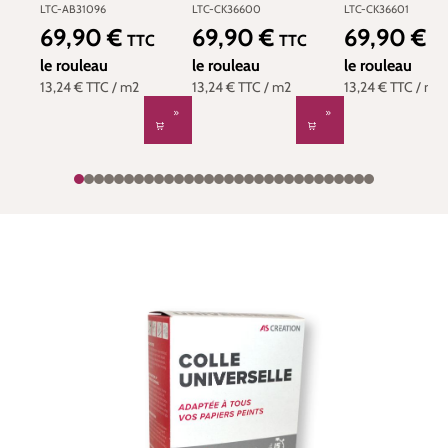
Style Cuisine 3 de
Style Cuisine 3 de
Style Cuisine 
LTC-AB31096
LTC-CK36600
LTC-CK36601
Lutèce | Réf. LTC-
Lutèce | Réf. LTC-
Lutèce | Réf. L
69,90 €
69,90 €
69,90 €
Prix régulier :
Prix régulier :
Prix régulier :
TTC
TTC
T
AB31096
CK36600
CK36601
le rouleau
le rouleau
le rouleau
13,24 €
TTC
/ m2
13,24 €
TTC
/ m2
13,24 €
TTC
/ m2