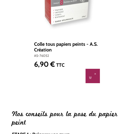
Colle tous papiers peints - A.S.
Création
AS-76052
6,90 €
Prix régulier :
TTC
Nos conseils pour la pose du papier
peint