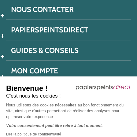
NOUS CONTACTER
PAPIERSPEINTSDIRECT
GUIDES & CONSEILS
MON COMPTE
Bienvenue !
C'est nous les cookies !
Conditions générales de ventes
Nous utilisons des cookies nécessaires au bon fonctionnement du
Politique de confidentialité
Mentions légales
site, ainsi que d'autres permettant de réaliser des analyses pour
optimiser votre expérience.
Protection données réseaux sociaux
Votre consentement peut être retiré à tout moment.
Déclaration d'accessibilité
Plan du site
Presse
Lire la politique de confidentialité