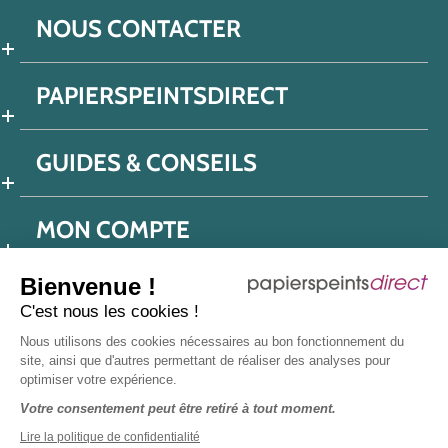
NOUS CONTACTER
PAPIERSPEINTSDIRECT
GUIDES & CONSEILS
MON COMPTE
Bienvenue !
C'est nous les cookies !
Conditions générales de ventes
Nous utilisons des cookies nécessaires au bon fonctionnement du
Politique de confidentialité
Mentions légales
site, ainsi que d'autres permettant de réaliser des analyses pour
optimiser votre expérience.
Protection données réseaux sociaux
Votre consentement peut être retiré à tout moment.
Déclaration d'accessibilité
Plan du site
Presse
Lire la politique de confidentialité