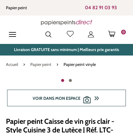
tenu principal
04 82 91 03 93
Papier peint
0
LE PANIE
Livraison GRATUITE sans minimum | Meilleurs prix garantis
Accueil
Papier peint
Papier peint vinyle
Ignorer la galerie d'images
VOIR DANS MON ESPACE
Papier peint Caisse de vin gris clair -
Style Cuisine 3 de Lutèce | Réf. LTC-