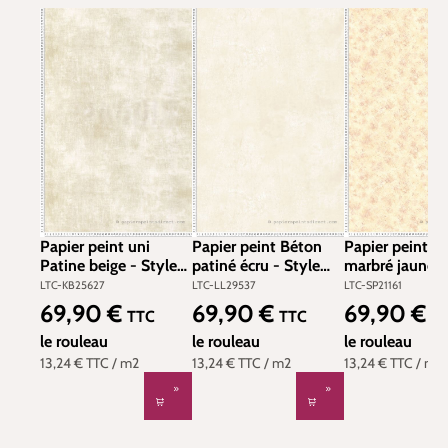
Papier peint uni
Papier peint Béton
Papier peint T
Patine beige - Style
patiné écru - Style
marbré jaune 
Cuisine 3 de Lutèce |
Cuisine 3 de Lutèce |
- Style Cuisine
LTC-KB25627
LTC-LL29537
LTC-SP21161
Réf. LTC-KB25627
Réf. LTC-LL29537
Lutèce | Réf. L
69,90 €
69,90 €
69,90 €
Prix régulier :
Prix régulier :
Prix régulier :
TTC
TTC
T
SP21161
le rouleau
le rouleau
le rouleau
13,24 €
TTC
/ m2
13,24 €
TTC
/ m2
13,24 €
TTC
/ m2