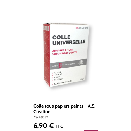
Colle tous papiers peints - A.S.
Création
AS-76052
6,90 €
Prix régulier :
TTC