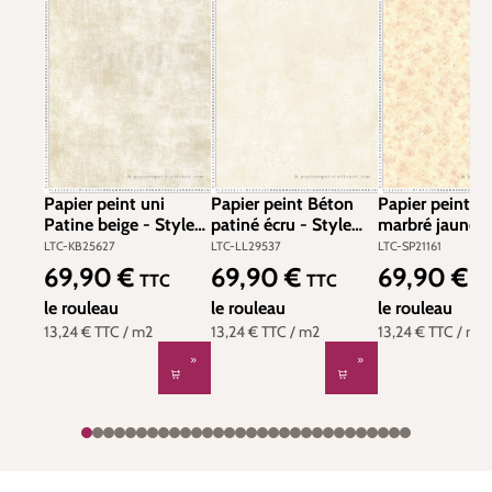
Papier peint uni
Papier peint Béton
Papier peint T
Patine beige - Style
patiné écru - Style
marbré jaune 
Cuisine 3 de Lutèce |
Cuisine 3 de Lutèce |
- Style Cuisine
LTC-KB25627
LTC-LL29537
LTC-SP21161
Réf. LTC-KB25627
Réf. LTC-LL29537
Lutèce | Réf. L
69,90 €
69,90 €
69,90 €
Prix régulier :
Prix régulier :
Prix régulier :
TTC
TTC
T
SP21161
le rouleau
le rouleau
le rouleau
13,24 €
TTC
/ m2
13,24 €
TTC
/ m2
13,24 €
TTC
/ m2