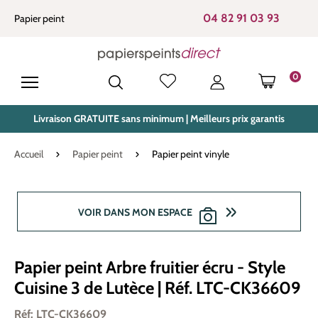
tenu principal
04 82 91 03 93
Papier peint
0
LE PANIE
Livraison GRATUITE sans minimum | Meilleurs prix garantis
Accueil
Papier peint
Papier peint vinyle
Ignorer la galerie d'images
VOIR DANS MON ESPACE
Papier peint Arbre fruitier écru - Style
Cuisine 3 de Lutèce | Réf. LTC-CK36609
Réf: LTC-CK36609