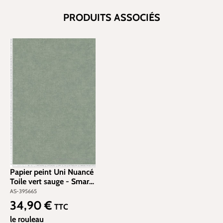
PRODUITS ASSOCIÉS
Papier peint Uni Nuancé
Toile vert sauge - Smart
Surfaces d'A.S. Création |
AS-395665
Réf. AS-395665
34,90 €
Prix régulier :
TTC
le rouleau