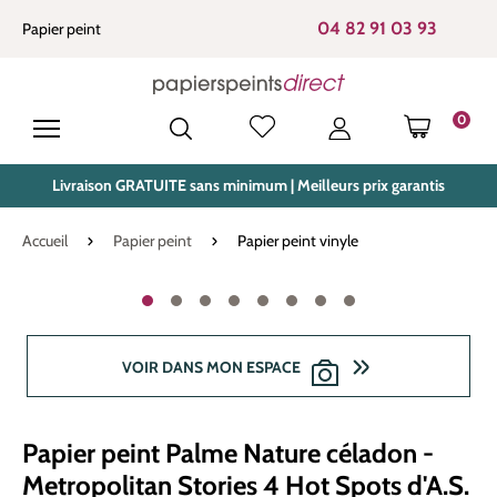
tenu principal
04 82 91 03 93
Papier peint
0
LE PANIE
Livraison GRATUITE sans minimum | Meilleurs prix garantis
Accueil
Papier peint
Papier peint vinyle
Ignorer la galerie d'images
VOIR DANS MON ESPACE
Papier peint Palme Nature céladon -
Metropolitan Stories 4 Hot Spots d'A.S.