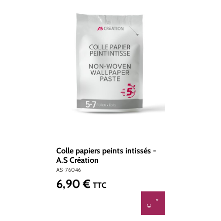
Colle papiers peints intissés -
A.S Création
AS-76046
6,90 €
Prix régulier :
TTC