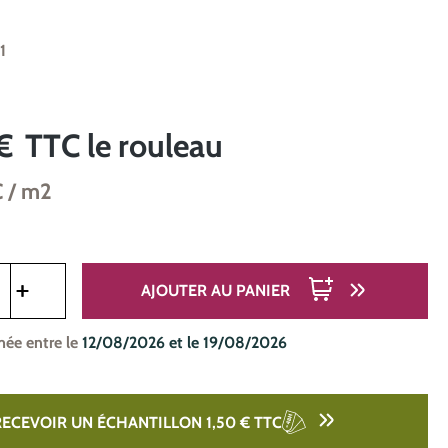
1
€
TTC
le rouleau
C
/ m2
oduit : Entrez la quantité souhaitée ou utilisez les boutons pou
AJOUTER AU PANIER
mée entre le
12/08/2026 et le 19/08/2026
RECEVOIR UN ÉCHANTILLON 1,50 €
TTC