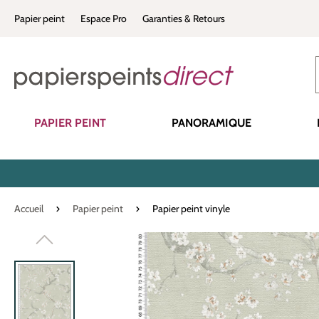
recherche
Passer à la navigation principale
Papier peint
Espace Pro
Garanties & Retours
PAPIER PEINT
PANORAMIQUE
Accueil
Papier peint
Papier peint vinyle
Ignorer la galerie d'images