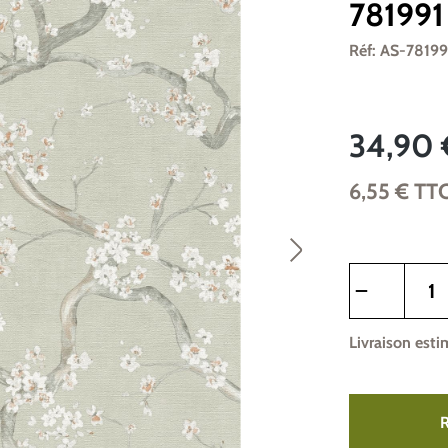
781991
Réf: AS-78199
34,90 
6,55 €
TT
Quantité de pr
Livraison esti