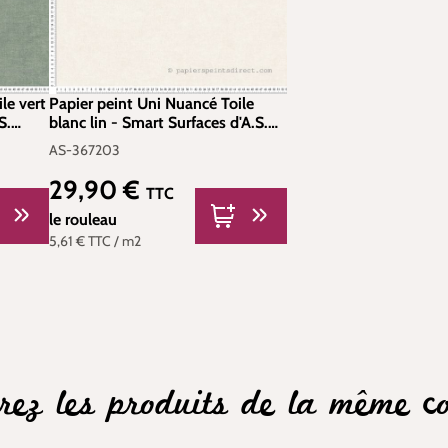
le vert
Papier peint Uni Nuancé Toile
S.
blanc lin - Smart Surfaces d'A.S.
Création | Réf. AS-367203
AS-367203
29,90 €
Prix régulier :
TTC
le rouleau
5,61 €
TTC
/ m2
rez les produits de la même col