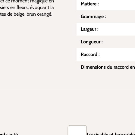
liser ce moment magique en
Matiere :
siers en fleurs, évoquant la
tes de beige, brun orangé,
Grammage :
Largeur :
Longueur :
Raccord :
Dimensions du raccord en
rd sauté
Lessivable et brossable