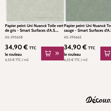
Papier peint Uni Nuancé Toile vert
Papier peint Uni Nuancé Toi
de gris - Smart Surfaces d'A.S.
sauge - Smart Surfaces d'A.
Création | Réf. AS-395658
Création | Réf. AS-395665
AS-395658
AS-395665
34,90 €
34,90 €
Prix régulier :
Prix régulier :
TTC
TTC
le rouleau
le rouleau
6,55 €
TTC
/ m2
6,55 €
TTC
/ m2
Découv