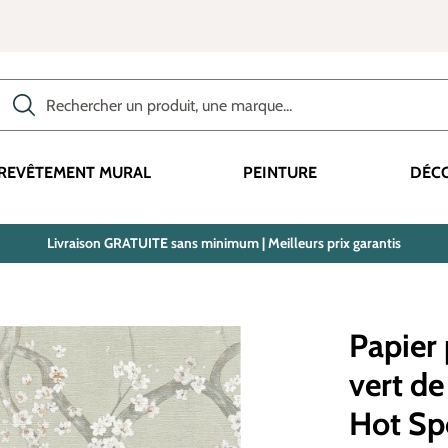
Rechercher des produits, des catégories, des termes, etc.
REVÊTEMENT MURAL
PEINTURE
DÉC
Livraison GRATUITE sans minimum | Meilleurs prix garantis
Papier 
vert de
Hot Spo