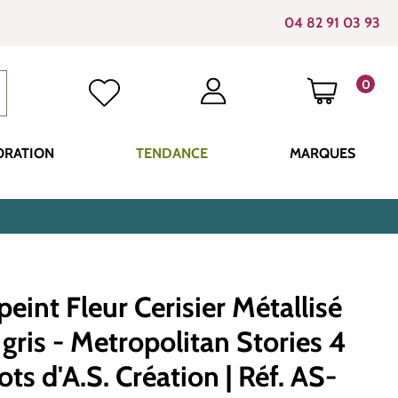
04 82 91 03 93
0
LE PANI
ORATION
TENDANCE
MARQUES
peint Fleur Cerisier Métallisé
 gris - Metropolitan Stories 4
ts d'A.S. Création | Réf. AS-