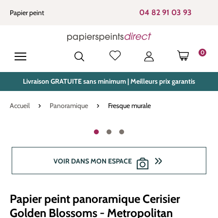
tenu principal
04 82 91 03 93
Papier peint
0
LE PANIE
Livraison GRATUITE sans minimum | Meilleurs prix garantis
Accueil
Panoramique
Fresque murale
Ignorer la galerie d'images
VOIR DANS MON ESPACE
Papier peint panoramique Cerisier
Golden Blossoms - Metropolitan