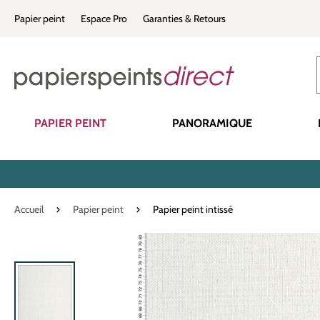
recherche
Passer à la navigation principale
Papier peint
Espace Pro
Garanties & Retours
PAPIER PEINT
PANORAMIQUE
Accueil
Papier peint
Papier peint intissé
Ignorer la galerie d'images