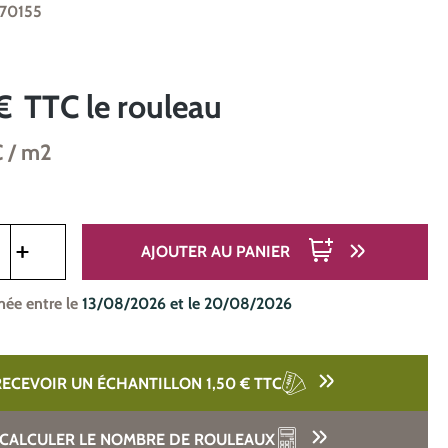
970155
€
TTC
le rouleau
C
/ m2
oduit : Entrez la quantité souhaitée ou utilisez les boutons pou
AJOUTER AU PANIER
mée entre le
13/08/2026 et le 20/08/2026
RECEVOIR UN ÉCHANTILLON 1,50 €
TTC
CALCULER LE NOMBRE DE ROULEAUX