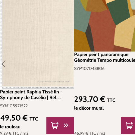
Papier peint panoramique
Géométrie Tempo multicoule
250X250 - Symphony de Cas
SYM107048806
Réf. SYM107048806
Papier peint Raphia Tissé lin -
293,70 €
Symphony de Casélio | Réf.
Prix régulier :
TTC
SYM105971522
SYM105971522
le décor mural
49,50 €
Prix régulier :
TTC
le rouleau
46,99 €
TTC
/ m2
9,29 €
TTC
/ m2