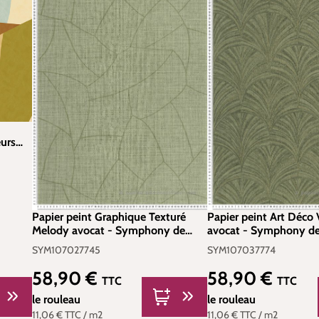
urs
élio |
Papier peint Graphique Texturé
Papier peint Art Déco 
Melody avocat - Symphony de
avocat - Symphony de 
Casélio | Réf. SYM107027745
Réf. SYM107037774
SYM107027745
SYM107037774
58,90 €
58,90 €
Prix régulier :
Prix régulier :
TTC
TTC
le rouleau
le rouleau
11,06 €
TTC
/ m2
11,06 €
TTC
/ m2