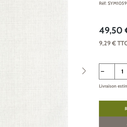
Réf: SYM105
49,50 
9,29 €
TT
Quantité de pr
Livraison esti