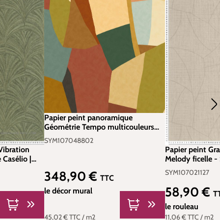
Papier peint panoramique
Géométrie Tempo multicouleurs
250X310 - Symphony de Casélio |
SYM107048802
Réf. SYM107048802
Vibration
Papier peint Gr
Casélio |
Melody ficelle 
Casélio | Réf. 
SYM107021127
348,90 €
Prix régulier :
TTC
58,90 €
le décor mural
Prix régulier :
T
le rouleau
45,02 €
TTC
/ m2
11,06 €
TTC
/ m2