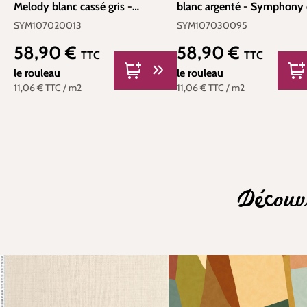
Melody blanc cassé gris -
blanc argenté - Symphony
Symphony de Casélio | Réf.
Casélio | Réf. SYM107030
SYM107020013
SYM107030095
SYM107020013
58,90 €
58,90 €
Prix régulier :
Prix régulier :
TTC
TTC
le rouleau
le rouleau
11,06 €
TTC
/ m2
11,06 €
TTC
/ m2
Découv