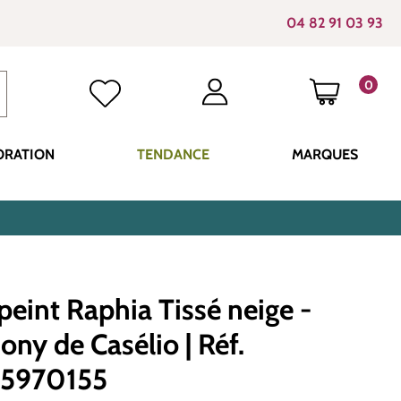
04 82 91 03 93
0
LE PANI
ORATION
TENDANCE
MARQUES
peint Raphia Tissé neige -
ny de Casélio | Réf.
5970155