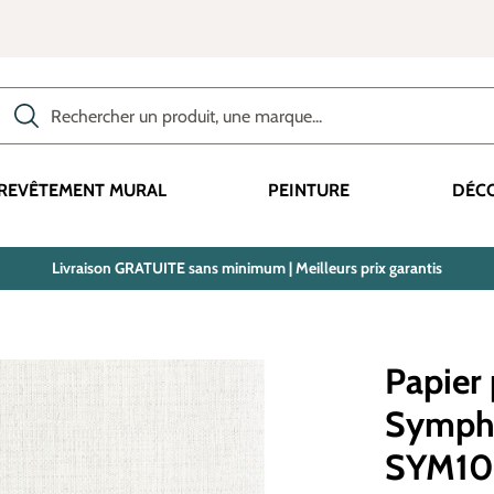
Rechercher des produits, des catégories, des termes, etc.
REVÊTEMENT MURAL
PEINTURE
DÉC
Livraison GRATUITE sans minimum | Meilleurs prix garantis
Papier 
Sympho
SYM10