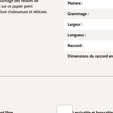
luchage des feuilles de
Matiere :
 sur ce papier peint
lure chaleureuse et délicate.
Grammage :
Largeur :
Longueur :
Raccord :
Dimensions du raccord en
rd libre
Lessivable et brossable