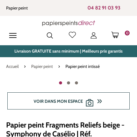
tenu principal
04 82 91 03 93
Papier peint
0
LE PANIE
Livraison GRATUITE sans minimum | Meilleurs prix garantis
Accueil
Papier peint
Papier peint intissé
Ignorer la galerie d'images
VOIR DANS MON ESPACE
Papier peint Fragments Reliefs beige -
Symphony de Casélio | Réf.