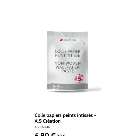
Colle papiers peints intissés -
A.S Création
AS-76046
6,90 €