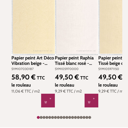
Papier peint Art Déco
Papier peint Raphia
Papier peint R
Vibration beige -
Tissé blanc rosé -
Tissé beige cr
Symphony de Casélio
Symphony de Casélio
Symphony de C
SYM107030187
SYM105970000
SYM105971150
| Réf. SYM107030187
| Réf.
| Réf. SYM105
58,90 €
49,50 €
49,50 €
Prix régulier :
Prix régulier :
Prix régulier :
TTC
TTC
T
SYM105970000
le rouleau
le rouleau
le rouleau
11,06 €
TTC
/ m2
9,29 €
TTC
/ m2
9,29 €
TTC
/ m2