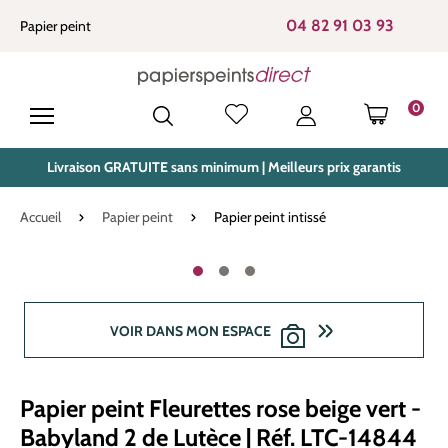
tenu principal
04 82 91 03 93
Papier peint
0
LE PANIE
Livraison GRATUITE sans minimum | Meilleurs prix garantis
Accueil
Papier peint
Papier peint intissé
Ignorer la galerie d'images
VOIR DANS MON ESPACE
Papier peint Fleurettes rose beige vert -
Babyland 2 de Lutèce | Réf. LTC-14844