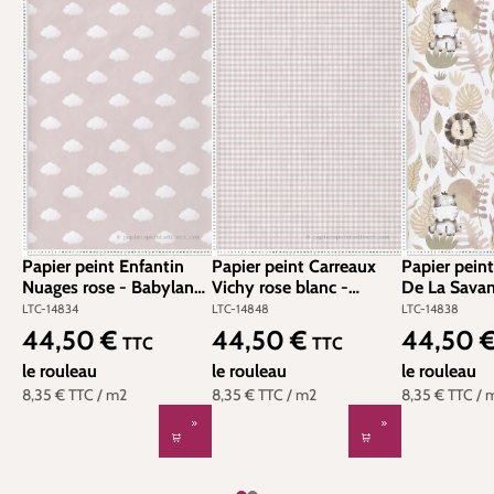
Papier peint Enfantin
Papier peint Carreaux
Papier pein
Nuages rose - Babyland
Vichy rose blanc -
De La Savan
2 de Lutèce | Réf. LTC-
Babyland 2 de Lutèce |
- Babyland 2
LTC-14834
LTC-14848
LTC-14838
14834
Réf. LTC-14848
Réf. LTC-1
44,50 €
44,50 €
44,50 
Prix régulier :
Prix régulier :
Prix régulier
TTC
TTC
le rouleau
le rouleau
le rouleau
8,35 €
TTC
/ m2
8,35 €
TTC
/ m2
8,35 €
TTC
/ 