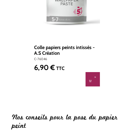
Colle papiers peints intissés -
A.S Création
C-76046
6,90 €
Prix régulier :
TTC
Nos conseils pour la pose du papier
peint