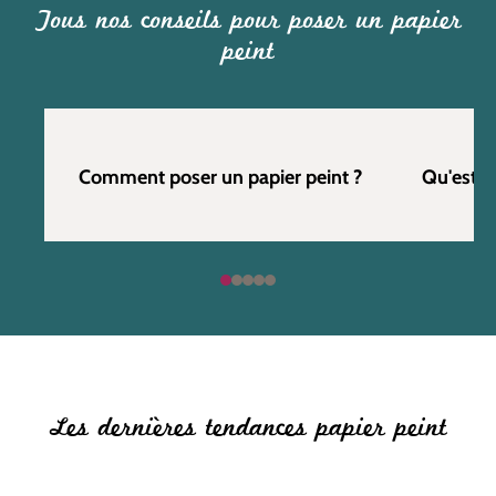
Tous nos conseils pour poser un papier
peint
Comment poser un papier peint ?
Qu'est c
Les dernières tendances papier peint