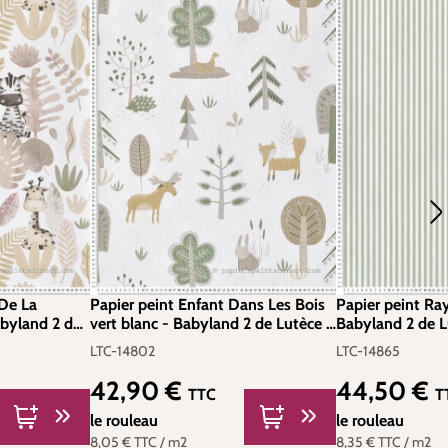
De La
Papier peint Enfant Dans Les Bois
Papier peint Ray
abyland 2 de
vert blanc - Babyland 2 de Lutèce |
Babyland 2 de Lu
38
Réf. LTC-14802
14865
LTC-14802
LTC-14865
42,90 €
44,50 €
Prix régulier :
Prix régulier :
TTC
T
le rouleau
le rouleau
8,05 €
TTC
/ m2
8,35 €
TTC
/ m2