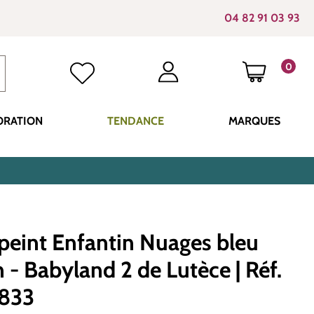
04 82 91 03 93
0
LE PANI
ORATION
TENDANCE
MARQUES
 peint Enfantin Nuages bleu
 - Babyland 2 de Lutèce | Réf.
833