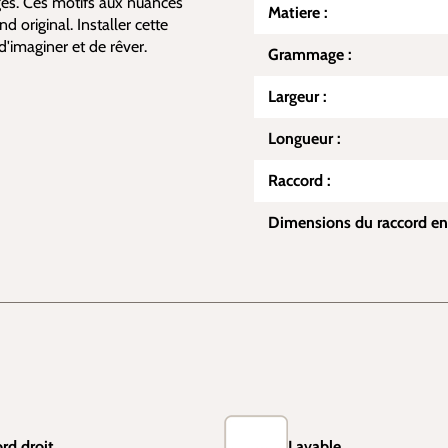
ges. Ces motifs aux nuances
Matiere :
d original. Installer cette
'imaginer et de rêver.
Grammage :
Largeur :
Longueur :
Raccord :
Dimensions du raccord en
rd droit
Lavable