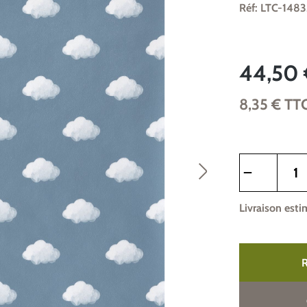
Réf: LTC-148
44,50 
8,35 €
TT
Quantité de pr
Livraison esti