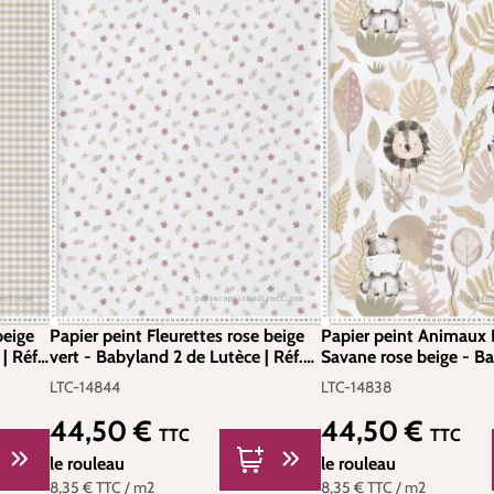
beige
Papier peint Fleurettes rose beige
Papier peint Animaux 
| Réf.
vert - Babyland 2 de Lutèce | Réf.
Savane rose beige - B
LTC-14844
Lutèce | Réf. LTC-148
LTC-14844
LTC-14838
44,50 €
44,50 €
Prix régulier :
Prix régulier :
TTC
TTC
le rouleau
le rouleau
8,35 €
TTC
/ m2
8,35 €
TTC
/ m2