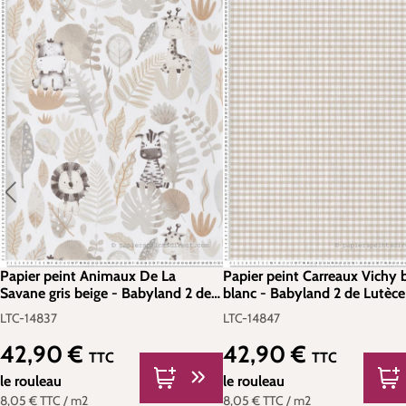
Papier peint Animaux De La
Papier peint Carreaux Vichy 
Savane gris beige - Babyland 2 de
blanc - Babyland 2 de Lutèce 
Lutèce | Réf. LTC-14837
LTC-14847
LTC-14837
LTC-14847
42,90 €
42,90 €
Prix régulier :
Prix régulier :
TTC
TTC
le rouleau
le rouleau
8,05 €
TTC
/ m2
8,05 €
TTC
/ m2