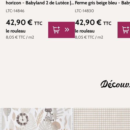
horizon - Babyland 2 de Lutèce |
Ferme gris beige bleu - Bab
Réf. LTC-14846
de Lutèce | Réf. LTC-14830
LTC-14846
LTC-14830
42,90 €
42,90 €
Prix régulier :
Prix régulier :
TTC
TTC
le rouleau
le rouleau
8,05 €
TTC
/ m2
8,05 €
TTC
/ m2
Découv