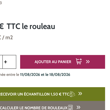
33
€
TTC
le rouleau
C
/ m2
oduit : Entrez la quantité souhaitée ou utilisez les boutons pou
AJOUTER AU PANIER
mée entre le
11/08/2026 et le 18/08/2026
RECEVOIR UN ÉCHANTILLON 1,50 €
TTC
CALCULER LE NOMBRE DE ROULEAUX