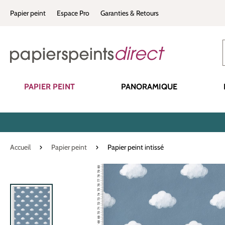
recherche
Passer à la navigation principale
Papier peint
Espace Pro
Garanties & Retours
PAPIER PEINT
PANORAMIQUE
Accueil
Papier peint
Papier peint intissé
Ignorer la galerie d'images