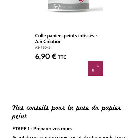
Colle papiers peints intissés -
A.S Création
AS-76046
6,90 €
Prix régulier :
TTC
Nos conseils pour la pose du papier
peint
ETAPE 1 : Préparer vos murs
Avant de poser votre papier peint, il est primordial que