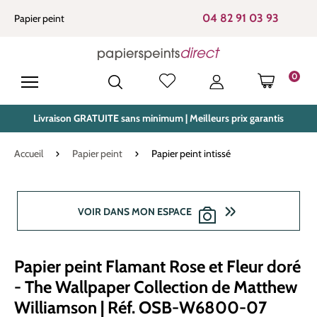
tenu principal
04 82 91 03 93
Papier peint
0
LE PANIE
Livraison GRATUITE sans minimum | Meilleurs prix garantis
Accueil
Papier peint
Papier peint intissé
Ignorer la galerie d'images
VOIR DANS MON ESPACE
Papier peint Flamant Rose et Fleur doré
- The Wallpaper Collection de Matthew
Williamson | Réf. OSB-W6800-07