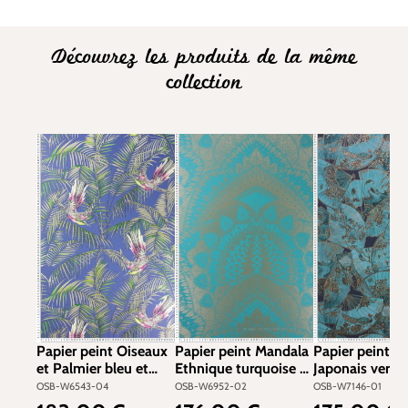
Découvrez les produits de la même
collection
Papier peint Oiseaux
Papier peint Mandala
Papier peint Ev
et Palmier bleu et
Ethnique turquoise et
Japonais vert e
irisé - The Wallpaper
doré - The Wallpaper
- The Wallpape
OSB-W6543-04
OSB-W6952-02
OSB-W7146-01
Collection de
Collection de
Collection de