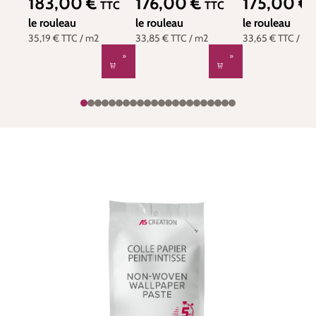
183,00 €
176,00 €
175,00 €
Prix régulier :
Prix régulier :
Prix régulier :
TTC
TTC
Matthew Williamson |
Matthew Williamson |
Matthew Willi
Réf. OSB-W6543-04
le rouleau
Réf. OSB-W6952-02
le rouleau
Réf. OSB-W71
le rouleau
35,19 €
TTC
/ m2
33,85 €
TTC
/ m2
33,65 €
TTC
/ m2