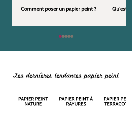
Comment poser un papier peint ?
Qu'est c
Les dernières tendances papier peint
PAPIER PEINT
PAPIER PEINT À
PAPIER PEIN
NATURE
RAYURES
TERRACOTT