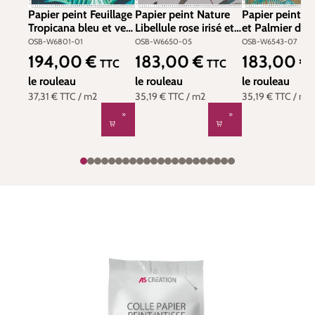
Papier peint Feuillage
Papier peint Nature
Papier peint O
Tropicana bleu et vert
Libellule rose irisé et
et Palmier doré
- The Wallpaper
argenté - The
violet - The
OSB-W6801-01
OSB-W6650-05
OSB-W6543-07
Collection de
Wallpaper Collection
Wallpaper Coll
194,00 €
183,00 €
183,00 €
Prix régulier :
Prix régulier :
Prix régulier :
TTC
TTC
Matthew Williamson |
de Matthew
de Matthew
Réf. OSB-W6801-01
le rouleau
Williamson | Réf.
le rouleau
Williamson | Ré
le rouleau
OSB-W6650-05
OSB-W6543-
37,31 €
TTC
/ m2
35,19 €
TTC
/ m2
35,19 €
TTC
/ m2