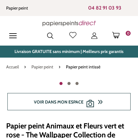
tenu principal
04 82 91 03 93
Papier peint
0
LE PANIE
Livraison GRATUITE sans minimum | Meilleurs prix garantis
Accueil
Papier peint
Papier peint intissé
Ignorer la galerie d'images
VOIR DANS MON ESPACE
Papier peint Animaux et Fleurs vert et
rose - The Wallpaper Collection de