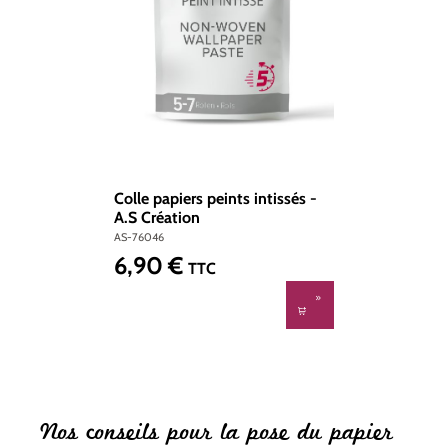
Colle papiers peints intissés -
A.S Création
AS-76046
6,90 €
Prix régulier :
TTC
Nos conseils pour la pose du papier