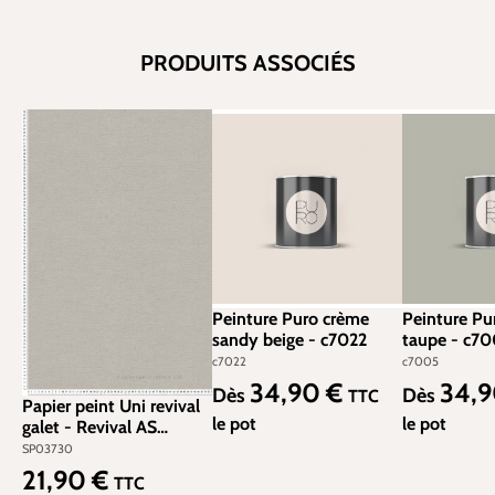
PRODUITS ASSOCIÉS
Peinture Puro crème
Peinture Pur
sandy beige - c7022
taupe - c7
c7022
c7005
34,90 €
34,
Prix régulier :
Prix régulier
Dès
Dès
TTC
Papier peint Uni revival
le pot
le pot
galet - Revival AS
Création | Réf. SP03730
SP03730
21,90 €
Prix régulier :
TTC