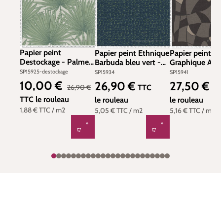
Papier peint
Papier peint Ethnique
Papier peint
Destockage - Palme
Barbuda bleu vert -
Graphique Art 
Eventail vert -
Antigua d'A.S.
noir gris - Ant
SP15925-destockage
SP15934
SP15941
Antigua d'A.S.
Création | Réf.
d'A.S. Création 
10,00 €
26,90 €
27,50 €
Prix de vente :
Prix régulier :
Prix régulier :
Prix régulier :
TTC
TT
26,90 €
Création
SP15934
SP15941
TTC
le rouleau
le rouleau
le rouleau
1,88 €
TTC
/ m2
5,05 €
TTC
/ m2
5,16 €
TTC
/ m2