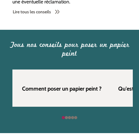
une éventuelle réclamation.
Lire tous les conseils
Tous nos conseils pour poser un papier
peint
Comment poser un papier peint ?
Qu'est c