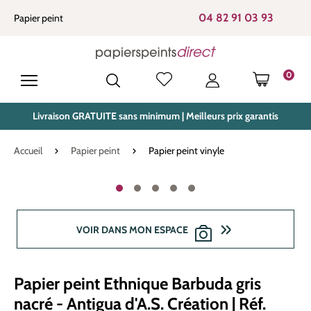
tenu principal
04 82 91 03 93
Papier peint
0
LE PANIE
Livraison GRATUITE sans minimum | Meilleurs prix garantis
Accueil
Papier peint
Papier peint vinyle
Ignorer la galerie d'images
VOIR DANS MON ESPACE
Papier peint Ethnique Barbuda gris
nacré - Antigua d'A.S. Création | Réf.