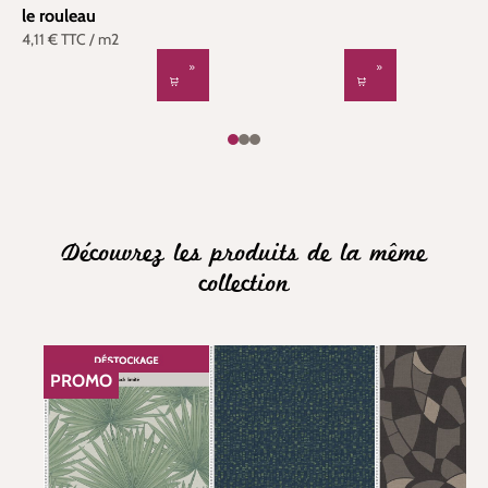
le rouleau
4,11 €
TTC
/ m2
Découvrez les produits de la même
collection
PROMO
RÉDUCTION