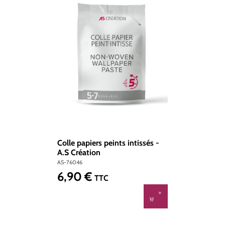
Colle papiers peints intissés -
A.S Création
AS-76046
6,90 €
Prix régulier :
TTC