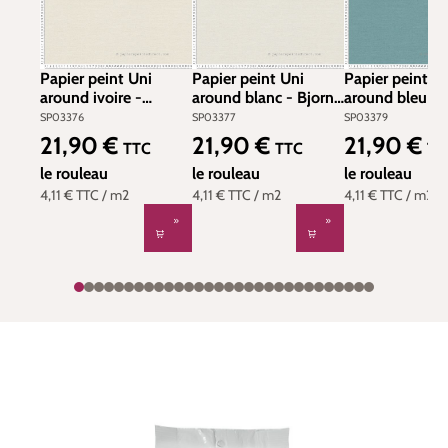
Papier peint Uni
Papier peint Uni
Papier peint U
around ivoire -
around blanc - Bjorn-
around bleu n
Revival-Around the
Revival-Around the
- Around the w
SP03376
SP03377
SP03379
world AS Création |
world AS Création |
AS Création | R
21,90 €
21,90 €
21,90 €
Prix régulier :
Prix régulier :
Prix régulier :
TTC
TTC
TT
Réf. SP03376
Réf. SP03377
SP03379
le rouleau
le rouleau
le rouleau
4,11 €
TTC
/ m2
4,11 €
TTC
/ m2
4,11 €
TTC
/ m2