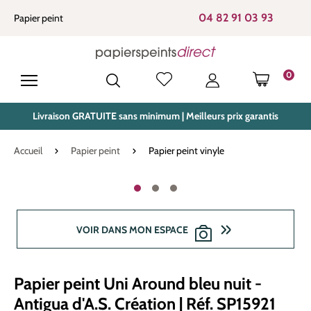
tenu principal
04 82 91 03 93
Papier peint
0
LE PANIE
Livraison GRATUITE sans minimum | Meilleurs prix garantis
Accueil
Papier peint
Papier peint vinyle
Ignorer la galerie d'images
VOIR DANS MON ESPACE
Papier peint Uni Around bleu nuit -
Antigua d'A.S. Création | Réf. SP15921