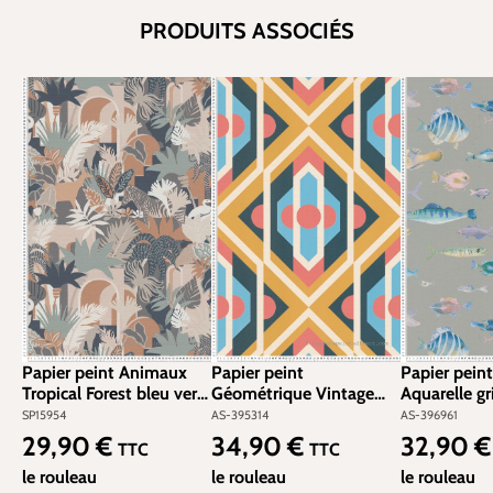
PRODUITS ASSOCIÉS
Papier peint Animaux
Papier peint
Papier pein
Tropical Forest bleu vert
Géométrique Vintage
Aquarelle gr
- Antigua d'A.S. Création
multicolore - Retro Chic
Pintwalls 2 
SP15954
AS-395314
AS-396961
| Réf. SP15954
d'A.S. Création | Réf. AS-
Création | R
29,90 €
34,90 €
32,90 
Prix régulier :
Prix régulier :
Prix régulier
TTC
TTC
395314
396961
le rouleau
le rouleau
le rouleau