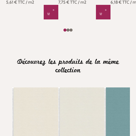
5,61 €
TTC
/ m2
7,75 €
TTC
/ m2
6,18 €
TTC
/ 
Découvrez les produits de la même
collection