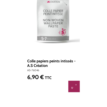
Colle papiers peints intissés -
A.S Création
AS-76046
6,90 €
Prix régulier :
TTC