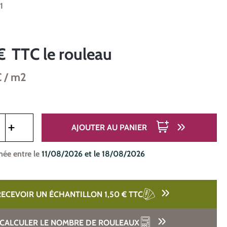
1
€
TTC
le rouleau
C
/ m2
oduit : Entrez la quantité souhaitée ou utilisez les boutons pou
AJOUTER AU PANIER
mée entre le
11/08/2026 et le 18/08/2026
RECEVOIR UN ÉCHANTILLON 1,50 €
TTC
CALCULER LE NOMBRE DE ROULEAUX