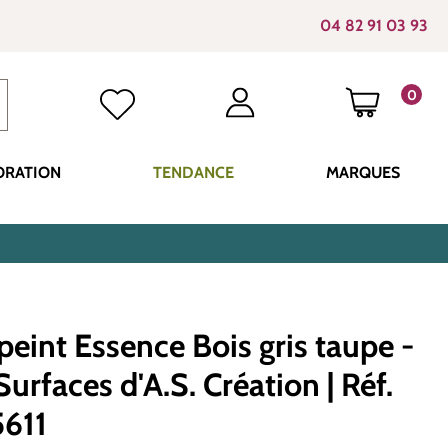
04 82 91 03 93
0
LE PANI
ORATION
TENDANCE
MARQUES
peint Essence Bois gris taupe -
urfaces d'A.S. Création | Réf.
611