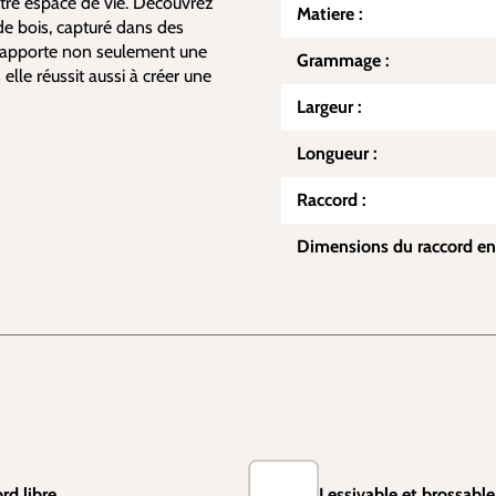
votre espace de vie. Découvrez
Matiere :
de bois, capturé dans des
le apporte non seulement une
Grammage :
elle réussit aussi à créer une
Largeur :
Longueur :
Raccord :
Dimensions du raccord en
rd libre
Lessivable et brossable