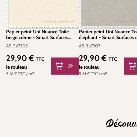
Papier peint Uni Nuancé Toile
Papier peint Uni Nuancé Toi
beige crème - Smart Surfaces
éléphant - Smart Surfaces d
d'A.S. Création | Réf. AS-367205
Création | Réf. AS-367207
AS-367205
AS-367207
29,90 €
29,90 €
Prix régulier :
Prix régulier :
TTC
TTC
le rouleau
le rouleau
5,61 €
TTC
/ m2
5,61 €
TTC
/ m2
Découv