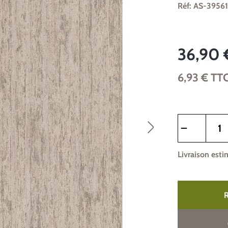
Réf: AS-39561
36,90 
6,93 €
TT
Quantité de pr
Livraison esti