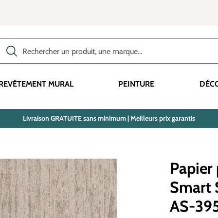
Rechercher des produits, des catégories, des termes, etc.
REVÊTEMENT MURAL
PEINTURE
DÉC
Livraison GRATUITE sans minimum | Meilleurs prix garantis
Papier 
Smart S
AS-395