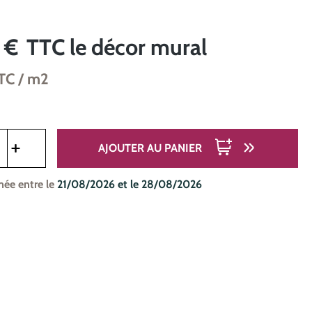
 €
TTC
le décor mural
TC
/ m2
oduit : Entrez la quantité souhaitée ou utilisez les boutons pou
AJOUTER AU PANIER
mée entre le
21/08/2026 et le 28/08/2026