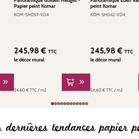
-
Panoramique Golden Hedges -
Panoramique Eden Vall
Papier peint Komar
peint Komar
KOM-SH057-VD4
KOM-SH042-VD4
245,98 €
245,98 €
Prix régulier :
Prix régulier :
TTC
TTC
le décor mural
le décor mural
24,60 €
TTC
/ m2
24,60 €
TTC
/ m2
 dernières tendances papier p