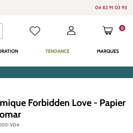
04 82 91 03 93
0
LE PANI
ORATION
TENDANCE
MARQUES
mique Forbidden Love - Papier
Komar
H050-VD4