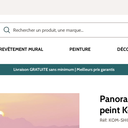
Rechercher des produits, des catégories, des termes, etc.
REVÊTEMENT MURAL
PEINTURE
DÉC
Livraison GRATUITE sans minimum | Meilleurs prix garantis
Panora
peint 
Réf: KOM-S