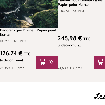
Panoramique Golden Lands 
Papier peint Komar
KOM-SH064-VD4
Panoramique Divine - Papier peint
Komar
245,98 €
Prix régulier :
TTC
KOM-SH075-VD2
le décor mural
126,74 €
Prix régulier :
TTC
le décor mural
24,60 €
TTC
/ m2
25,35 €
TTC
/ m2
Les