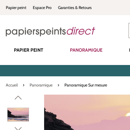
recherche
Passer à la navigation principale
Papier peint
Espace Pro
Garanties & Retours
PAPIER PEINT
PANORAMIQUE
Accueil
Panoramique
Panoramique Sur mesure
Ignorer la galerie d'images