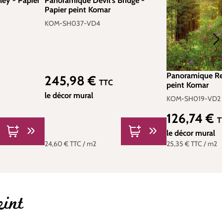
ey - Papier
Panoramique Devil's Bridge -
Papier peint Komar
KOM-SH037-VD4
Panoramique Re
245,98 €
Prix régulier :
TTC
peint Komar
le décor mural
KOM-SH019-VD2
126,74 €
Prix régulier :
T
le décor mural
24,60 €
TTC
/ m2
25,35 €
TTC
/ m2
eint