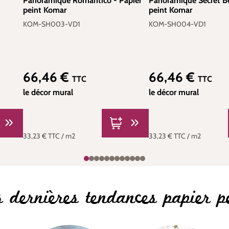
-
Panoramique Romantico - Papier
Panoramique Secret Be
peint Komar
peint Komar
KOM-SH003-VD1
KOM-SH004-VD1
66,46 €
66,46 €
Prix régulier :
Prix régulier :
TTC
TTC
le décor mural
le décor mural
33,23 €
TTC
/ m2
33,23 €
TTC
/ m2
 dernières tendances papier p