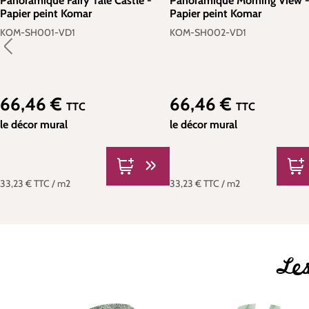
Panoramique Fairy Tale Castle -
Panoramique Morning View 
Papier peint Komar
Papier peint Komar
KOM-SH001-VD1
KOM-SH002-VD1
66,46 €
66,46 €
Prix régulier :
Prix régulier :
TTC
TTC
le décor mural
le décor mural
33,23 €
TTC
/ m2
33,23 €
TTC
/ m2
Les