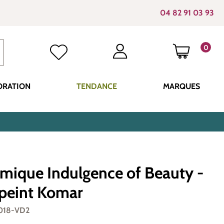
04 82 91 03 93
0
LE PANI
ORATION
TENDANCE
MARQUES
mique Indulgence of Beauty -
 peint Komar
018-VD2