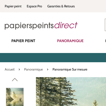
recherche
Passer à la navigation principale
Papier peint
Espace Pro
Garanties & Retours
PAPIER PEINT
PANORAMIQUE
Accueil
Panoramique
Panoramique Sur mesure
Ignorer la galerie d'images