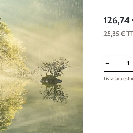
126,74
25,35 €
T
Quantité de pr
Livraison esti