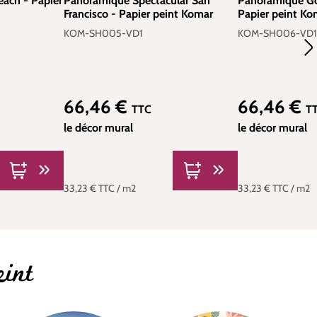
ach - Papier
Panoramique Spectacular San
Panoramique Go
Francisco - Papier peint Komar
Papier peint Ko
KOM-SH005-VD1
KOM-SH006-VD1
66,46 €
66,46 €
Prix régulier :
Prix régulier :
TTC
T
le décor mural
le décor mural
33,23 €
TTC
/ m2
33,23 €
TTC
/ m2
eint