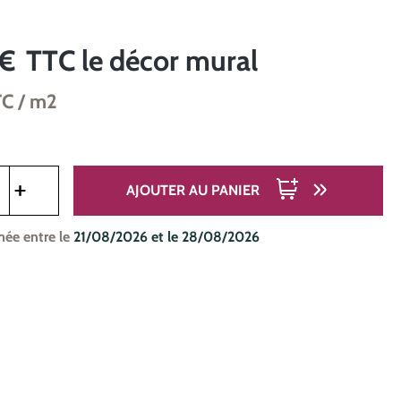
 €
TTC
le décor mural
TC
/ m2
oduit : Entrez la quantité souhaitée ou utilisez les boutons pou
AJOUTER AU PANIER
mée entre le
21/08/2026 et le 28/08/2026