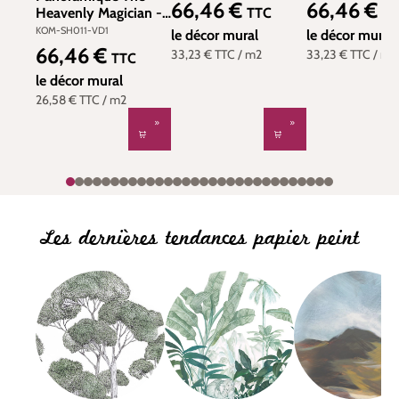
66,46 €
66,46 €
Prix régulier :
Prix régulier :
TTC
TT
Heavenly Magician -
Papier peint Komar
KOM-SH011-VD1
le décor mural
le décor mural
66,46 €
33,23 €
TTC
/ m2
33,23 €
TTC
/ m2
Prix régulier :
TTC
le décor mural
26,58 €
TTC
/ m2
Les dernières tendances papier peint