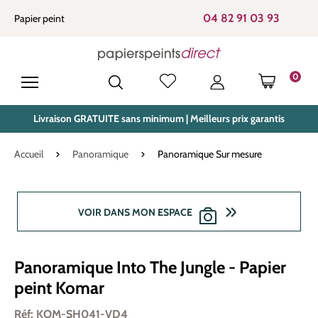
tenu principal
04 82 91 03 93
Papier peint
0
LE PANIE
Livraison GRATUITE sans minimum | Meilleurs prix garantis
Accueil
Panoramique
Panoramique Sur mesure
Ignorer la galerie d'images
VOIR DANS MON ESPACE
Panoramique Into The Jungle - Papier
peint Komar
Réf: KOM-SH041-VD4