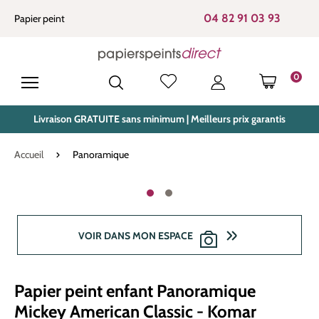
tenu principal
04 82 91 03 93
Papier peint
0
LE PANIE
Livraison GRATUITE sans minimum | Meilleurs prix garantis
Accueil
Panoramique
Ignorer la galerie d'images
VOIR DANS MON ESPACE
Papier peint enfant Panoramique
Mickey American Classic - Komar