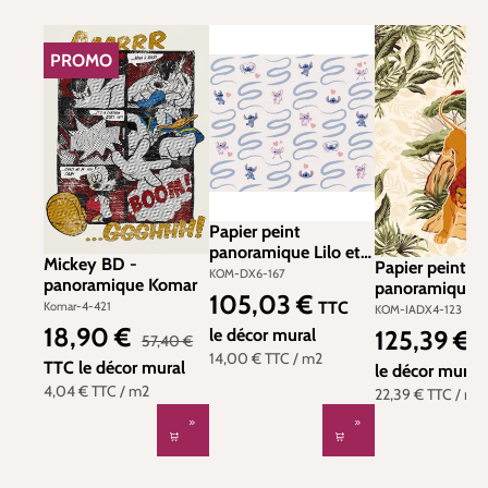
PROMO
RÉDUCTION
Papier peint
panoramique Lilo et
Mickey BD -
Papier peint
Stitch Be Kind -
KOM-DX6-167
panoramique Komar
panoramique L
Papier peint Komar
105,03 €
Prix régulier :
TTC
Simba King - P
Komar-4-421
KOM-IADX4-123
Disney
peint Komar D
18,90 €
125,39 €
le décor mural
Prix de vente :
Prix régulier :
Prix régulier :
57,40 €
T
14,00 €
TTC
/ m2
TTC
le décor mural
le décor mural
4,04 €
TTC
/ m2
22,39 €
TTC
/ m2