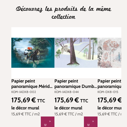
Découvrez les produits de la même
collection
Papier peint
Papier peint
Papier peint
panoramique Mérida
panoramique Dumbo
panoramique R
Rebelle - Papier Peint
Éléphant - Papier
des Neiges Di
KOM-IADX8-002
KOM-IADX8-044
KOM-DX8-015
Komar Into
Peint Komar Into
Nature - Papie
175,69 €
175,69 €
175,69 €
Prix régulier :
Prix régulier :
Prix régulier :
TTC
TTC
T
Adventure
Adventure
Komar Into
le décor mural
le décor mural
Wonderland
le décor mural
15,69 €
TTC
/ m2
15,69 €
TTC
/ m2
15,69 €
TTC
/ m2