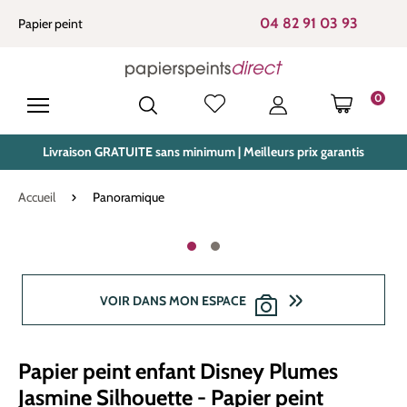
tenu principal
04 82 91 03 93
Papier peint
0
LE PANIE
Livraison GRATUITE sans minimum | Meilleurs prix garantis
Accueil
Panoramique
Ignorer la galerie d'images
VOIR DANS MON ESPACE
Papier peint enfant Disney Plumes
Jasmine Silhouette - Papier peint