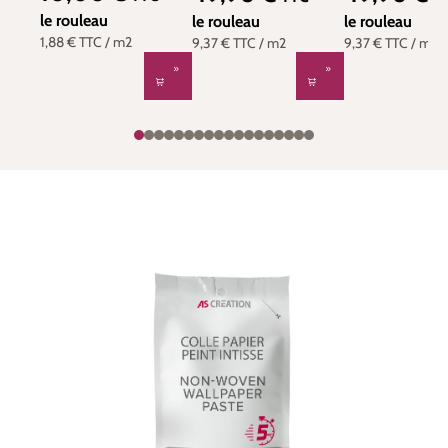
Casélio | Réf.
Réf. GNL1015
le rouleau
GNL101579120
le rouleau
le rouleau
1,88 €
TTC
/ m2
9,37 €
TTC
/ m2
9,37 €
TTC
/ m2