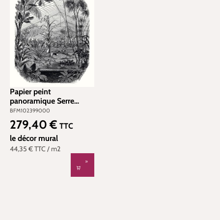
Papier peint
panoramique Serre
Jardin d'Hiver Noir et
BFM102399000
Blanc - Beauty Full
279,40 €
Prix régulier :
TTC
Image 2 de Casadéco |
Réf. BFM102399000
le décor mural
44,35 €
TTC
/ m2