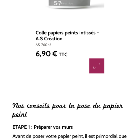
Colle papiers peints intissés -
A.S Création
AS-76046
6,90 €
Prix régulier :
TTC
Nos conseils pour la pose du papier
peint
ETAPE 1 : Préparer vos murs
Avant de poser votre papier peint, il est primordial que