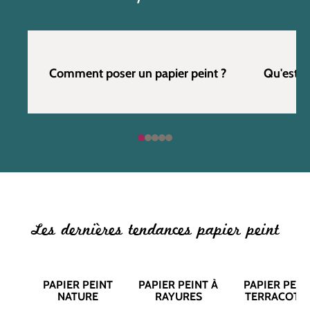
Comment poser un papier peint ?
Qu'est c
Les dernières tendances papier peint
PAPIER PEINT
PAPIER PEINT À
PAPIER PEIN
NATURE
RAYURES
TERRACOTT