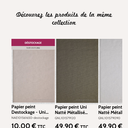
Découvrez les produits de la même
collection
Papier peint
Papier peint Uni
Papier peint U
Destockage - Uni
Natté Métallisé
Natté Métallisé
Natté Gris Clair -
Noir/Doré - Green
Argenté - Gree
NAE101561650-destockage
GNL101579120
GNL101579090
Natté
Life et Natté de
et Natté de Cas
10,00 €
49,90 €
49,90 €
Prix régulier :
Prix régulier :
Prix régulier :
TTC
TTC
T