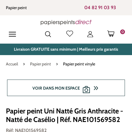
tenu principal
04 82 91 03 93
Papier peint
0
LE PANIE
Livraison GRATUITE sans minimum | Meilleurs prix garantis
Accueil
Papier peint
Papier peint vinyle
Ignorer la galerie d'images
VOIR DANS MON ESPACE
Papier peint Uni Natté Gris Anthracite -
Natté de Casélio | Réf. NAE101569582
Réf: NAE101569582