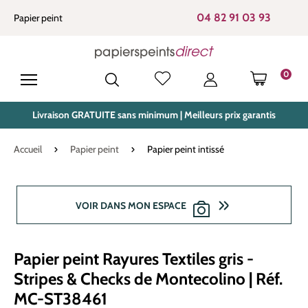
tenu principal
04 82 91 03 93
Papier peint
0
LE PANIE
Livraison GRATUITE sans minimum | Meilleurs prix garantis
Accueil
Papier peint
Papier peint intissé
Ignorer la galerie d'images
VOIR DANS MON ESPACE
Papier peint Rayures Textiles gris -
Stripes & Checks de Montecolino | Réf.
MC-ST38461