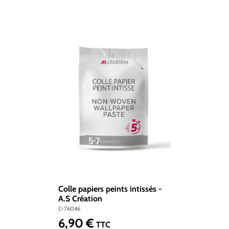
Colle papiers peints intissés -
A.S Création
C-76046
6,90 €
Prix régulier :
TTC