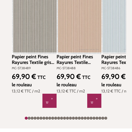
Papier peint Fines
Papier peint Fines
Papier peint Fi
Rayures Textile gris
Rayures Textile
Rayures Textil
anthracite - Stripes &
terracotta - Stripes &
doux - Stripes
MC-ST38489
MC-ST38488
MC-ST38486
Checks de
Checks de
Checks de
69,90 €
69,90 €
69,90 €
Prix régulier :
Prix régulier :
Prix régulier :
TTC
TTC
T
Montecolino | Réf.
Montecolino | Réf.
Montecolino | 
MC-ST38489
le rouleau
MC-ST38488
le rouleau
MC-ST38486
le rouleau
13,12 €
TTC
/ m2
13,12 €
TTC
/ m2
13,12 €
TTC
/ m2