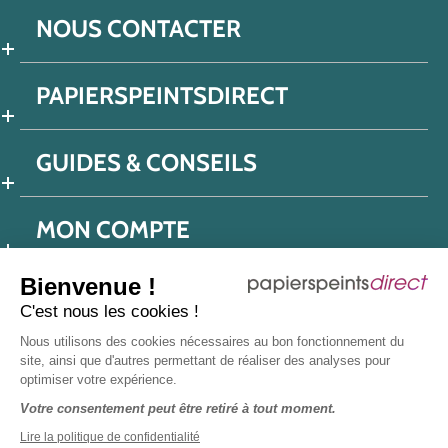
NOUS CONTACTER
PAPIERSPEINTSDIRECT
GUIDES & CONSEILS
MON COMPTE
Bienvenue !
C'est nous les cookies !
Conditions générales de ventes
Nous utilisons des cookies nécessaires au bon fonctionnement du
Politique de confidentialité
Mentions légales
site, ainsi que d'autres permettant de réaliser des analyses pour
optimiser votre expérience.
Protection données réseaux sociaux
Votre consentement peut être retiré à tout moment.
Déclaration d'accessibilité
Plan du site
Presse
Lire la politique de confidentialité