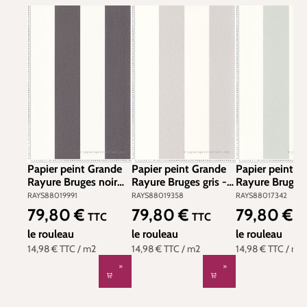
Papier peint Grande
Papier peint Grande
Papier peint G
Rayure Bruges noir
Rayure Bruges gris -
Rayure Bruges
charbon - Les
Les Rayures de
gris - Les Rayu
RAYS88019991
RAYS88019358
RAYS88017342
Rayures de Casadéco
Casadéco | Réf.
Casadéco | Réf
79,80 €
79,80 €
79,80 €
Prix régulier :
Prix régulier :
Prix régulier :
TTC
TTC
T
| Réf. RAYS88019991
RAYS88019358
RAYS8801734
le rouleau
le rouleau
le rouleau
14,98 €
TTC
/ m2
14,98 €
TTC
/ m2
14,98 €
TTC
/ m2