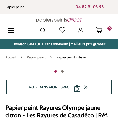
tenu principal
04 82 91 03 93
Papier peint
0
LE PANIE
Livraison GRATUITE sans minimum | Meilleurs prix garantis
Accueil
Papier peint
Papier peint intissé
Ignorer la galerie d'images
VOIR DANS MON ESPACE
Papier peint Rayures Olympe jaune
citron - Les Rayures de Casadéco | Réf.