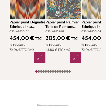
Papier peint Palmier
Papier peint Dégradré
Papier peint D
Toile de Peinture
Ethnique Irisa
Ethnique Irisa 
Tivoli multicolore noir
terracotta vert - Irisa
canard beige - 
OSB-W7853-01
OSB-W7850-02
OSB-W7850-04
- Irisa d'Osborne &
d'Osborne & Little |
d'Osborne & Lit
205,00 €
454,00 €
454,00 
Prix régulier :
Prix régulier :
Prix régulier :
TTC
TTC
Little | Réf. OSB-
Réf. OSB-W7850-02
Réf. OSB-W7
W7853-01
le rouleau
le rouleau
le rouleau
43,80 €
TTC
/ m2
72,06 €
TTC
/ m2
72,06 €
TTC
/ m2