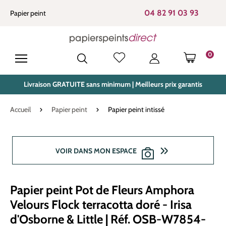
tenu principal
04 82 91 03 93
Papier peint
0
LE PANIE
Livraison GRATUITE sans minimum | Meilleurs prix garantis
Accueil
Papier peint
Papier peint intissé
Ignorer la galerie d'images
VOIR DANS MON ESPACE
Papier peint Pot de Fleurs Amphora
Velours Flock terracotta doré - Irisa
d'Osborne & Little | Réf. OSB-W7854-