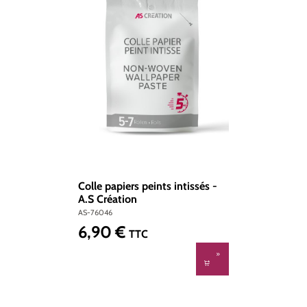
Colle papiers peints intissés -
A.S Création
AS-76046
6,90 €
Prix régulier :
TTC