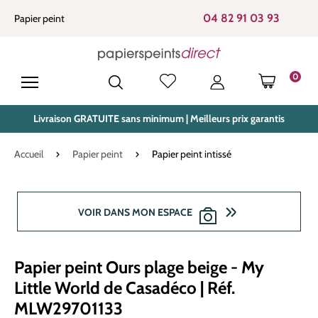
tenu principal
04 82 91 03 93
Papier peint
0
LE PANIE
Livraison GRATUITE sans minimum | Meilleurs prix garantis
Accueil
Papier peint
Papier peint intissé
Ignorer la galerie d'images
VOIR DANS MON ESPACE
Papier peint Ours plage beige - My
Little World de Casadéco | Réf.
MLW29701133