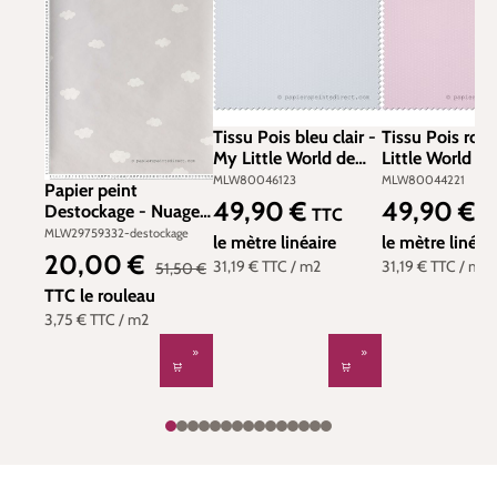
Tissu Pois bleu clair -
Tissu Pois ros
My Little World de
Little World de
Casadéco
Casadéco
MLW80046123
MLW80044221
Papier peint
49,90 €
49,90 €
Prix régulier :
Prix régulier :
Destockage - Nuages
TTC
T
gris - My Little World
MLW29759332-destockage
le mètre linéaire
le mètre linéai
de Casadéco
20,00 €
Prix de vente :
Prix régulier :
31,19 €
TTC
/ m2
31,19 €
TTC
/ m2
51,50 €
TTC
le rouleau
3,75 €
TTC
/ m2