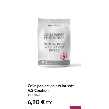
Colle papiers peints intissés -
A.S Création
AS-76046
6,90 €
Prix régulier :
TTC