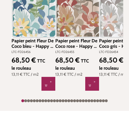
Papier peint Fleur De
Papier peint Fleur De
Papier peint F
Coco bleu - Happy de
Coco rose - Happy de
Coco gris - Ha
Lutèce | Réf. LTC-
Lutèce | Réf. LTC-
Lutèce | Réf. L
LTC-FD26456
LTC-FD26455
LTC-FD26454
FD26456
FD26455
FD26454
68,50 €
68,50 €
68,50 €
Prix régulier :
Prix régulier :
Prix régulier :
TTC
TTC
T
le rouleau
le rouleau
le rouleau
13,11 €
TTC
/ m2
13,11 €
TTC
/ m2
13,11 €
TTC
/ m2