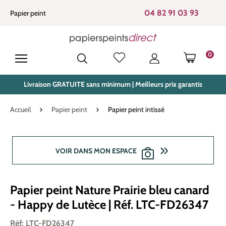
tenu principal
04 82 91 03 93
Papier peint
0
LE PANIE
Livraison GRATUITE sans minimum | Meilleurs prix garantis
Accueil
Papier peint
Papier peint intissé
Ignorer la galerie d'images
VOIR DANS MON ESPACE
Papier peint Nature Prairie bleu canard
- Happy de Lutèce | Réf. LTC-FD26347
Réf: LTC-FD26347