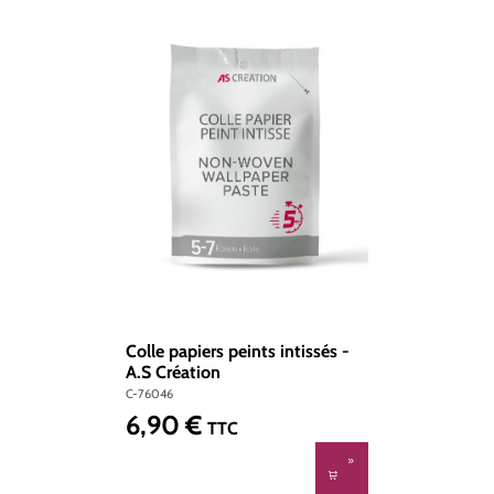
Colle papiers peints intissés -
A.S Création
C-76046
6,90 €
Prix régulier :
TTC